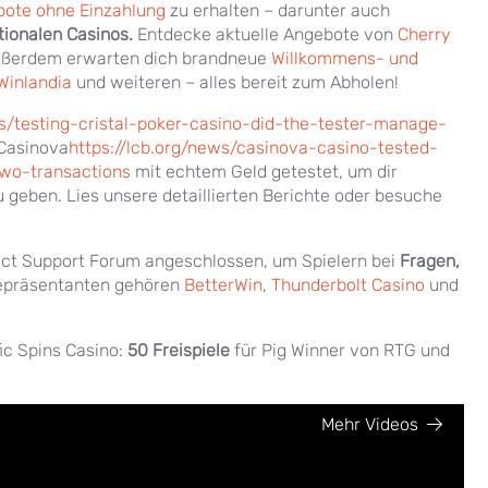
bote ohne Einzahlung
zu erhalten – darunter auch
ionalen Casinos.
Entdecke aktuelle Angebote von
Cherry
ußerdem erwarten dich brandneue
Willkommens- und
Winlandia
und weiteren – alles bereit zum Abholen!
ws/testing-cristal-poker-casino-did-the-tester-manage-
Casinova
https://lcb.org/news/casinova-casino-tested-
two-transactions
mit echtem Geld getestet, um dir
 geben. Lies unsere detaillierten Berichte oder besuche
rect Support Forum angeschlossen, um Spielern bei
Fragen,
Repräsentanten gehören
BetterWin
,
Thunderbolt Casino
und
ic Spins Casino:
50 Freispiele
für Pig Winner von RTG und
Mehr Videos