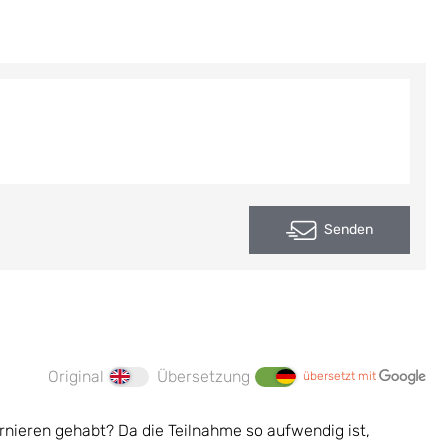
Senden
Original
Übersetzung
übersetzt mit
rnieren gehabt? Da die Teilnahme so aufwendig ist,