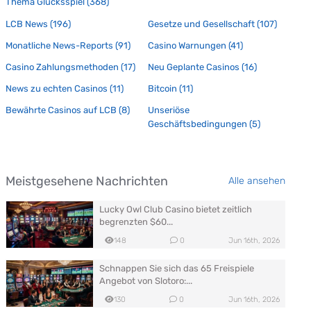
Thema Glücksspiel (368)
LCB News (196)
Gesetze und Gesellschaft (107)
Monatliche News-Reports (91)
Casino Warnungen (41)
Casino Zahlungsmethoden (17)
Neu Geplante Casinos (16)
News zu echten Casinos (11)
Bitcoin (11)
Bewährte Casinos auf LCB (8)
Unseriöse
Geschäftsbedingungen (5)
Meistgesehene Nachrichten
Alle ansehen
Lucky Owl Club Casino bietet zeitlich
begrenzten $60...
148
0
Jun 16th, 2026
Schnappen Sie sich das 65 Freispiele
Angebot von Slotoro:...
130
0
Jun 16th, 2026