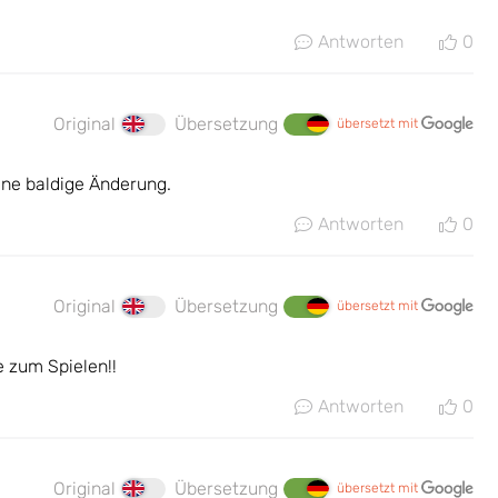
Antworten
0
Original
Übersetzung
übersetzt mit
ine baldige Änderung.
Antworten
0
Original
Übersetzung
übersetzt mit
e zum Spielen!!
Antworten
0
Original
Übersetzung
übersetzt mit