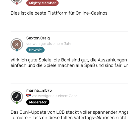
Mighty Member
Dies ist die beste Plattform für Online-Casinos
Sexton,Craig
vor weniger als einem Jahr
Newbie
Wirklich gute Spiele, die Boni sind gut, die Auszahlungen 
einfach und die Spiele machen alle Spaß und sind fair, u
marina_m575
vor weniger als einem Jahr
Moderator
Das Juni-Update von LCB steckt voller spannender Ange
Turniere – lass dir diese tollen Vatertags-Aktionen nicht