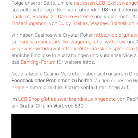
Folge unserer Seite, um die
neuesten LCB-Exklusivange
spezielle Vatertags-Boni von führenden
US- und internat
Jackpot
,
Roaring 21
,
Casino Extreme
und vielen mehr. A
Einzahlungsboni
von
Juicy Stakes
,
Wazbee
,
SpinMillion
,
Wir haben Casinos wie Crystal Poker
https://lcb.org/ne
to-handle-mandatory-5x-wagering-and-withdraw
und 
why-was-withdrawal-of-eur-650-via-skrill-split-into-
ehrliche Einblicke in Auszahlungen und Kundenservice zu
das
Banking-Forum
für weitere Infos.
Neue offizielle Casino-Vertreter haben sich unserem Di
Feedback oder Problemen zu helfen
. Zu den neuesten 
YBets
– nimm direkt im Forum Kontakt mit ihnen auf.
Im
LCB Shop gibt es zwei brandneue Angebote
von Pacif
ein Gratis-Chip im Wert von $30
.