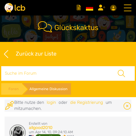
Glückskaktus
Zurück zur Liste
Suche
Foren
Allgemeine Diskussion
Bitte nutze den
login
oder
die Registrierung
um
mitzumachen.
Erstellt von
allgood2010
um Apr 14, 10, 09:24:10 AM