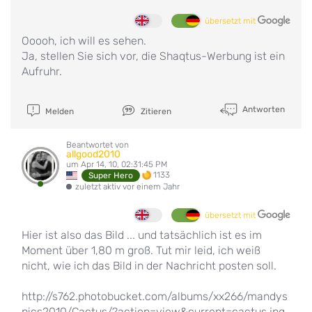
übersetzt mit
Ooooh, ich will es sehen.
Ja, stellen Sie sich vor, die Shaqtus-Werbung ist ein
Aufruhr.
Antworten
Melden
Zitieren
Beantwortet von
allgood2010
um Apr 14, 10, 02:31:45 PM
1133
Super Hero
zuletzt aktiv vor einem Jahr
übersetzt mit
Hier ist also das Bild ... und tatsächlich ist es im
Moment über 1,80 m groß. Tut mir leid, ich weiß
nicht, wie ich das Bild in der Nachricht posten soll.
http://s762.photobucket.com/albums/xx266/mandys
pics2010/Cactus/?action=view&current=cactus.jpg