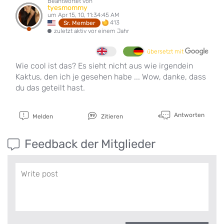
Beantwortet von
tyesmommy
um Apr 15, 10, 11:34:45 AM
413
Sr. Member
zuletzt aktiv vor einem Jahr
übersetzt mit
Wie cool ist das? Es sieht nicht aus wie irgendein
Kaktus, den ich je gesehen habe ... Wow, danke, dass
du das geteilt hast.
Antworten
Melden
Zitieren
Feedback der Mitglieder