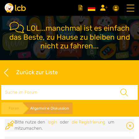
LOL...manchmal ist es einfach
das Beste, zu Hause zu bleiben und
nicht zu fahren...
Zurück zur Liste
Suche
Foren
Allgemeine Diskussion
Bitte nutze den
login
oder
die Registrierung
um
mitzumachen.