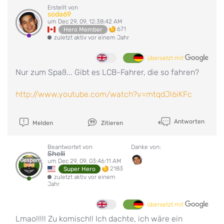
Erstellt von
soda69
um Dec 29, 09, 12:38:42 AM
671
Hero Member
zuletzt aktiv vor einem Jahr
übersetzt mit
Nur zum Spaß... Gibt es LCB-Fahrer, die so fahren?
http://www.youtube.com/watch?v=mtqdJl6iKFc
Antworten
Melden
Zitieren
Beantwortet von
Danke von:
Shelli
Gesperrt
um Dec 29, 09, 03:46:11 AM
2183
Super Hero
zuletzt aktiv vor einem
Jahr
übersetzt mit
Lmao!!!!! Zu komisch!! Ich dachte, ich wäre ein