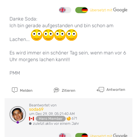
übersetzt mit
Danke Soda:
Ich bin gerade aufgestanden und bin schon am
Lachen...
Es wird immer ein schöner Tag sein, wenn man vor 6
Uhr morgens lachen kann!!!
PMM
Antworten
Melden
Zitieren
Beantwortet von
soda69
um Dec 29, 09, 05:21:40 AM
671
Hero Member
zuletzt aktiv vor einem Jahr
übersetzt mit