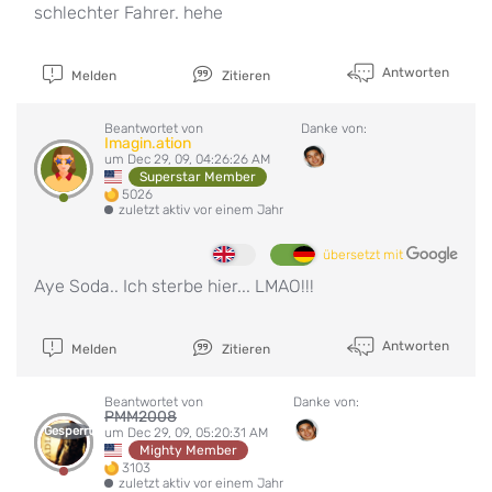
schlechter Fahrer. hehe
Antworten
Melden
Zitieren
Beantwortet von
Danke von:
Imagin.ation
um Dec 29, 09, 04:26:26 AM
Superstar Member
5026
zuletzt aktiv vor einem Jahr
übersetzt mit
Aye Soda.. Ich sterbe hier... LMAO!!!
Antworten
Melden
Zitieren
Beantwortet von
Danke von:
PMM2008
Gesperrt
um Dec 29, 09, 05:20:31 AM
Mighty Member
3103
zuletzt aktiv vor einem Jahr