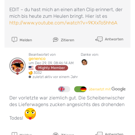
EDIT – du hast mich an einen alten Clip erinnert, der
mich bis heute zum Heulen bringt. Hier ist es
http://www.youtube.com/watch?v=9KXxTo5hh6A
Antworten
Melden
Zitieren
Beantwortet von
Danke von:
genenco
um Dec 29, 09, 08:46:14 AM
Mighty Member
3032
zuletzt aktiv vor einem Jahr
übersetzt mit
Der vorletzte war ziemlich gut. Die Scheibenwischer
des Lieferwagens zucken angesichts des drohenden
Todes!
Antworten