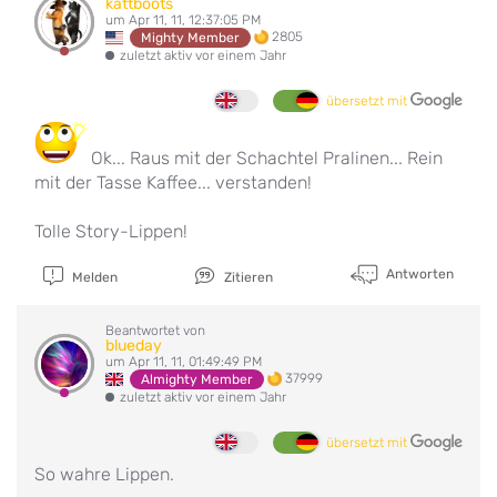
kattboots
um Apr 11, 11, 12:37:05 PM
2805
Mighty Member
zuletzt aktiv vor einem Jahr
übersetzt mit
Ok... Raus mit der Schachtel Pralinen... Rein
mit der Tasse Kaffee... verstanden!
Tolle Story-Lippen!
Antworten
Melden
Zitieren
Beantwortet von
blueday
um Apr 11, 11, 01:49:49 PM
37999
Almighty Member
zuletzt aktiv vor einem Jahr
übersetzt mit
So wahre Lippen.