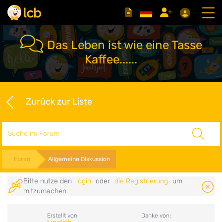
Das Leben ist wie eine Tasse
Kaffee......
Zurück zur Liste
Suche
Foren
Allgemeine Diskussion
Bitte nutze den
login
oder
die Registrierung
um
mitzumachen.
Erstellt von
Danke von: