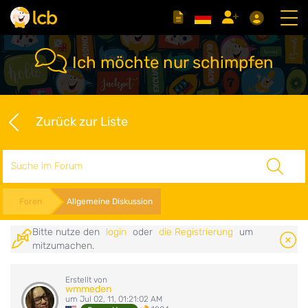
Ich möchte nur schimpfen
Zurück zur Liste
Suche
Foren
Allgemeine Diskussion
Bitte nutze den
login
oder
die Registrierung
um
mitzumachen.
Erstellt von
wmmeden
um Jul 02, 11, 01:21:02 AM