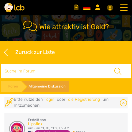
Wie attraktiv ist Geld?
Zurück zur Liste
Suche
Foren
Allgemeine Diskussion
Bitte nutze den
login
oder
die Registrierung
um
mitzumachen.
Erstellt von
Lipstick
um Jan 11, 10, 11:18:02 AM