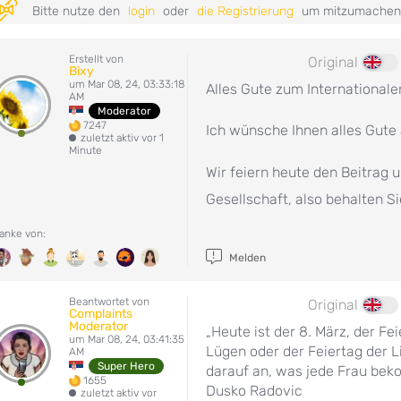
Bitte nutze den
login
oder
die Registrierung
um mitzumachen
Erstellt von
Original
Bixy
um Mar 08, 24, 03:33:18
Alles Gute zum International
AM
Moderator
7247
Ich wünsche Ihnen alles Gut
zuletzt aktiv vor 1
Minute
Wir feiern heute den Beitrag 
Gesellschaft, also behalten Si
anke von:
Melden
Beantwortet von
Original
Complaints
Moderator
„Heute ist der 8. März, der Fei
um Mar 08, 24, 03:41:35
Lügen oder der Feiertag der 
AM
Super Hero
darauf an, was jede Frau bek
1655
Dusko Radovic
zuletzt aktiv vor