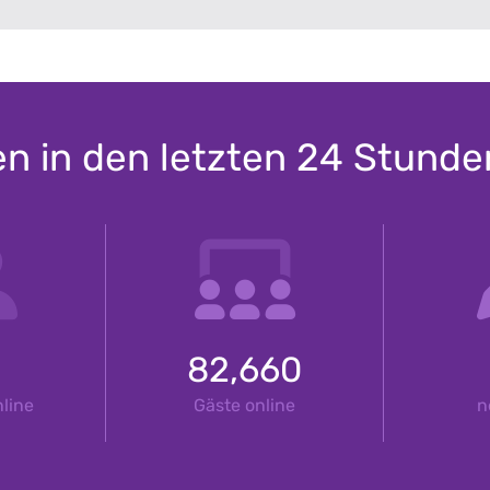
en in den letzten 24 Stund
82,660
line
Gäste online
n