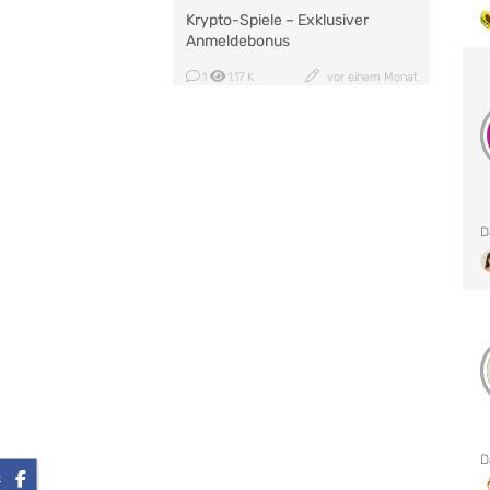
Krypto-Spiele – Exklusiver
Anmeldebonus
1
1.17 K
vor einem Monat
D
D
k