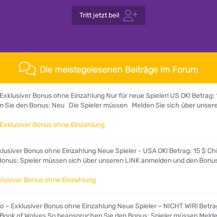
Tritt jetzt bei!
Die meistegelesenen Beiträge im Forum
Exklusiver Bonus ohne Einzahlung Nur für neue Spieler! US OK! Betrag:
 Sie den Bonus: Neu Die Spieler müssen Melden Sie sich über unser
 Exklusiver Bonus ohne Einzahlung
lusiver Bonus ohne Einzahlung Neue Spieler - USA OK! Betrag: 15 $ Ch
 Bonus: Spieler müssen sich über unseren LINK anmelden und den Bonu
klusiver Bonus ohne Einzahlung
o – Exklusiver Bonus ohne Einzahlung Neue Spieler – NICHT WIR! Betra
r Book of Wolves So beanspruchen Sie den Bonus: Spieler müssen Melde