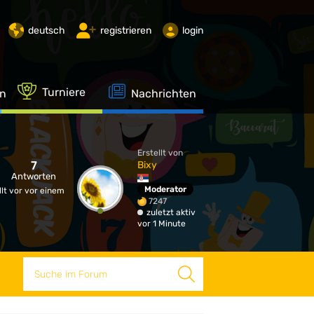
deutsch
registrieren
login
Turniere
en
Nachrichten
Erstellt von
7
Bixy
Antworten
Moderator
llt vor vor einem
7247
zuletzt aktiv
vor 1 Minute
Suche