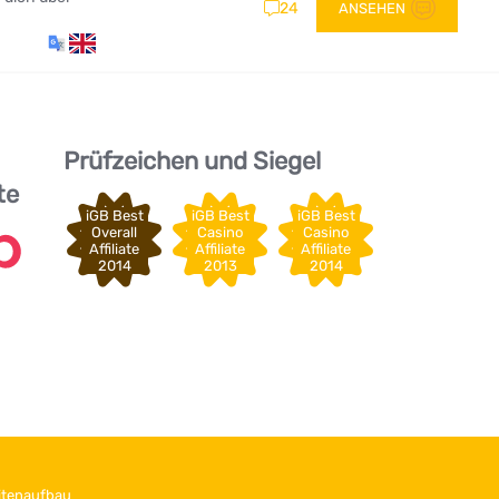
24
ANSEHEN
Prüfzeichen und Siegel
te
iGB Best
iGB Best
iGB Best
Overall
Casino
Casino
Affiliate
Affiliate
Affiliate
2014
2013
2014
itenaufbau