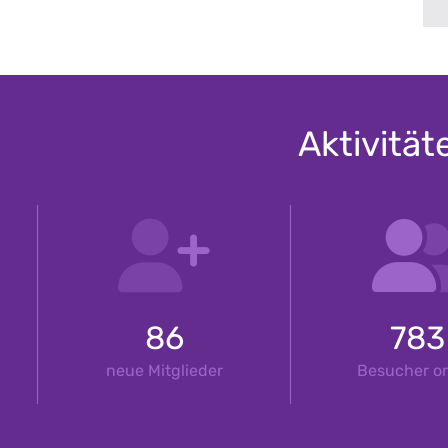
Aktivität
86
783
neue Mitglieder
Besucher on