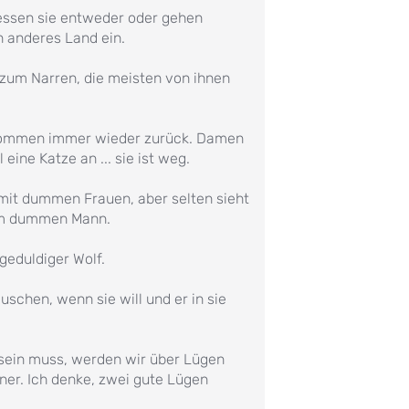
essen sie entweder oder gehen
n anderes Land ein.
zum Narren, die meisten von ihnen
 kommen immer wieder zurück. Damen
eine Katze an ... sie ist weg.
 mit dummen Frauen, aber selten sieht
em dummen Mann.
geduldiger Wolf.
schen, wenn sie will und er in sie
sein muss, werden wir über Lügen
gner. Ich denke, zwei gute Lügen