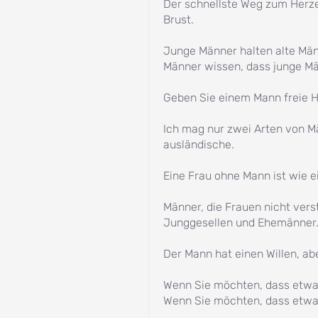
Der schnellste Weg zum Herze
Brust.
Junge Männer halten alte Män
Männer wissen, dass junge M
Geben Sie einem Mann freie Ha
Ich mag nur zwei Arten von M
ausländische.
Eine Frau ohne Mann ist wie e
Männer, die Frauen nicht vers
Junggesellen und Ehemänner
Der Mann hat einen Willen, abe
Wenn Sie möchten, dass etwas
Wenn Sie möchten, dass etwas 