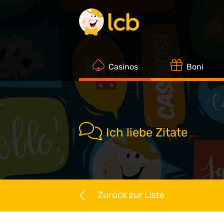
Casinos
Boni
Ich liebe Zitate
Zurück zur Liste