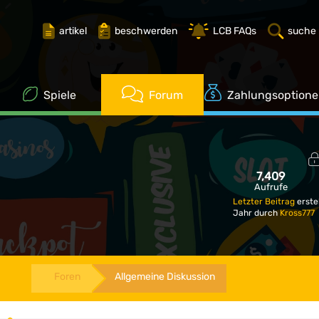
artikel
beschwerden
LCB FAQs
suche
Spiele
Forum
Zahlungsoption
7,409
Aufrufe
Letzter Beitrag
erste
Jahr durch
Kross777
Foren
Allgemeine Diskussion