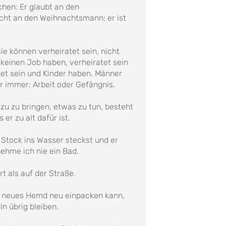
chen: Er glaubt an den
cht an den Weihnachtsmann; er ist
ie können verheiratet sein, nicht
 keinen Job haben, verheiratet sein
tet sein und Kinder haben. Männer
r immer: Arbeit oder Gefängnis.
zu zu bringen, etwas zu tun, besteht
er zu alt dafür ist.
 Stock ins Wasser steckst und er
ehme ich nie ein Bad.
t als auf der Straße.
in neues Hemd neu einpacken kann,
n übrig bleiben.