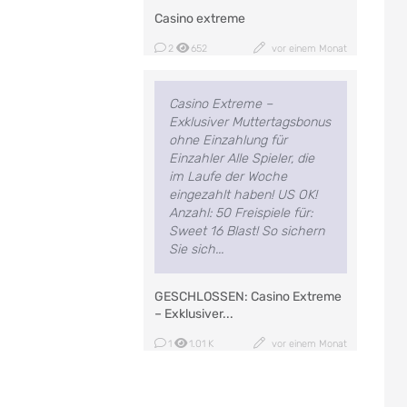
Casino extreme
2
652
vor einem Monat
Casino Extreme –
Exklusiver Muttertagsbonus
ohne Einzahlung für
Einzahler Alle Spieler, die
im Laufe der Woche
eingezahlt haben! US OK!
Anzahl: 50 Freispiele für:
Sweet 16 Blast! So sichern
Sie sich...
GESCHLOSSEN: Casino Extreme
– Exklusiver...
1
1.01 K
vor einem Monat