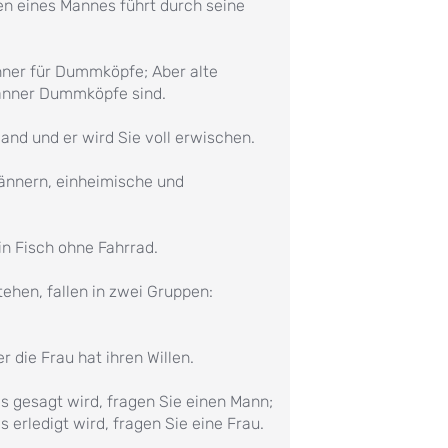
n eines Mannes führt durch seine
ner für Dummköpfe; Aber alte
änner Dummköpfe sind.
nd und er wird Sie voll erwischen.
ännern, einheimische und
in Fisch ohne Fahrrad.
tehen, fallen in zwei Gruppen:
.
r die Frau hat ihren Willen.
 gesagt wird, fragen Sie einen Mann;
erledigt wird, fragen Sie eine Frau.