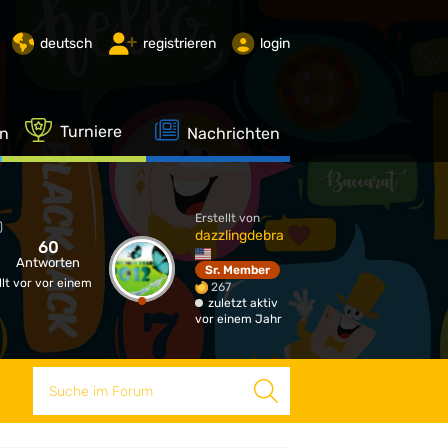
deutsch
registrieren
login
Turniere
en
Nachrichten
Erstellt von
dazzlingdebra
60
Antworten
Sr. Member
llt vor vor einem
267
zuletzt aktiv
vor einem Jahr
Suche