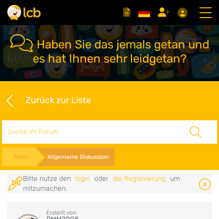
Haben Sie das jemals getan und
es hat Ihnen sehr leidgetan?
Zurück zur Liste
Suche
Foren
Allgemeine Diskussion
Bitte nutze den
login
oder
die Registrierung
um
mitzumachen.
Erstellt von