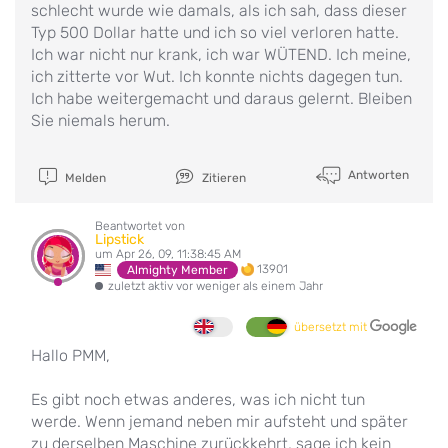
schlecht wurde wie damals, als ich sah, dass dieser
Typ 500 Dollar hatte und ich so viel verloren hatte.
Ich war nicht nur krank, ich war WÜTEND. Ich meine,
ich zitterte vor Wut. Ich konnte nichts dagegen tun.
Ich habe weitergemacht und daraus gelernt. Bleiben
Sie niemals herum.
Antworten
Melden
Zitieren
Beantwortet von
Lipstick
um Apr 26, 09, 11:38:45 AM
13901
Almighty Member
zuletzt aktiv vor weniger als einem Jahr
übersetzt mit
Hallo PMM,
Es gibt noch etwas anderes, was ich nicht tun
werde. Wenn jemand neben mir aufsteht und später
zu derselben Maschine zurückkehrt, sage ich kein