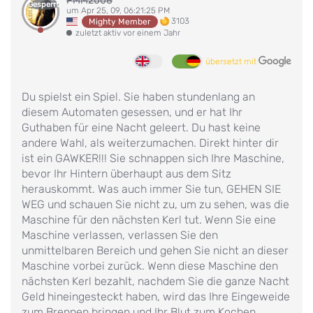
PMM2008
Gesperrt
um Apr 25, 09, 06:21:25 PM
3103
Mighty Member
zuletzt aktiv vor einem Jahr
übersetzt mit
Du spielst ein Spiel. Sie haben stundenlang an
diesem Automaten gesessen, und er hat Ihr
Guthaben für eine Nacht geleert. Du hast keine
andere Wahl, als weiterzumachen. Direkt hinter dir
ist ein GAWKER!!! Sie schnappen sich Ihre Maschine,
bevor Ihr Hintern überhaupt aus dem Sitz
herauskommt. Was auch immer Sie tun, GEHEN SIE
WEG und schauen Sie nicht zu, um zu sehen, was die
Maschine für den nächsten Kerl tut. Wenn Sie eine
Maschine verlassen, verlassen Sie den
unmittelbaren Bereich und gehen Sie nicht an dieser
Maschine vorbei zurück. Wenn diese Maschine den
nächsten Kerl bezahlt, nachdem Sie die ganze Nacht
Geld hineingesteckt haben, wird das Ihre Eingeweide
zum Brennen bringen und Ihr Blut zum Kochen