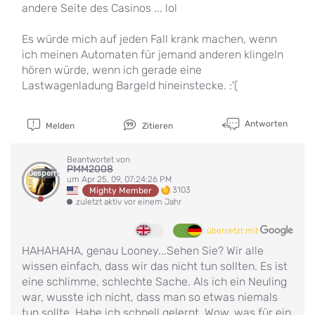
andere Seite des Casinos ... lol
Es würde mich auf jeden Fall krank machen, wenn
ich meinen Automaten für jemand anderen klingeln
hören würde, wenn ich gerade eine
Lastwagenladung Bargeld hineinstecke. :'(
Antworten
Melden
Zitieren
Beantwortet von
PMM2008
Gesperrt
um Apr 25, 09, 07:24:26 PM
3103
Mighty Member
zuletzt aktiv vor einem Jahr
übersetzt mit
HAHAHAHA, genau Looney...Sehen Sie? Wir alle
wissen einfach, dass wir das nicht tun sollten. Es ist
eine schlimme, schlechte Sache. Als ich ein Neuling
war, wusste ich nicht, dass man so etwas niemals
tun sollte. Habe ich schnell gelernt. Wow, was für ein