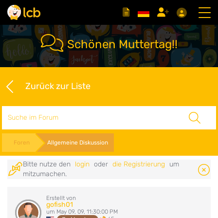
Schönen Muttertag!!
Zurück zur Liste
Suche
Foren
Allgemeine Diskussion
Bitte nutze den
login
oder
die Registrierung
um
mitzumachen.
Erstellt von
gofish01
um May 09, 09, 11:30:00 PM