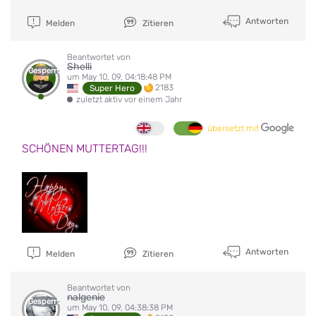
Antworten
Melden
Zitieren
Beantwortet von
Shelli
Gesperrt
um May 10, 09, 04:18:48 PM
2183
Super Hero
zuletzt aktiv vor einem Jahr
übersetzt mit
SCHÖNEN MUTTERTAG!!!
Antworten
Melden
Zitieren
Beantwortet von
nalgenie
Gesperrt
um May 10, 09, 04:38:38 PM