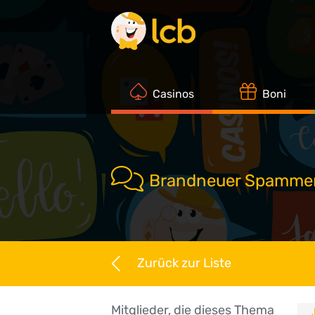
Casinos
Boni
Brandneuer Spamme
Zurück zur Liste
Mitglieder, die dieses Thema