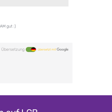
M gut :)
Übersetzung
übersetzt mit