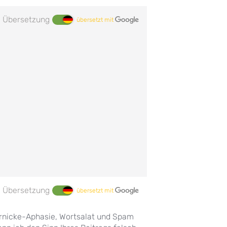
Übersetzung
übersetzt mit
Übersetzung
übersetzt mit
Wernicke-Aphasie, Wortsalat und Spam