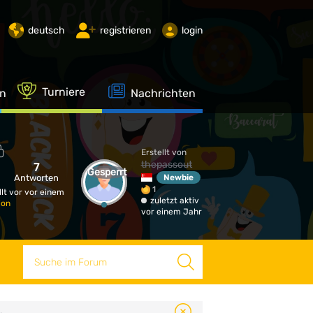
deutsch
registrieren
login
Turniere
en
Nachrichten
Erstellt von
thepassout
7
Gesperrt
Newbie
Antworten
1
llt vor vor einem
zuletzt aktiv
ion
vor einem Jahr
Suche
.