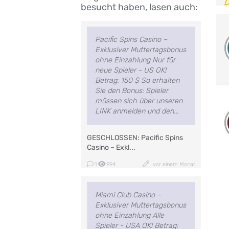
besucht haben, lasen auch:
Pacific Spins Casino –
Exklusiver Muttertagsbonus
ohne Einzahlung Nur für
neue Spieler - US OK!
Betrag: 150 $ So erhalten
Sie den Bonus: Spieler
müssen sich über unseren
LINK anmelden und den...
GESCHLOSSEN: Pacific Spins
Casino – Exkl...
1
994
vor einem Monat
Miami Club Casino –
Exklusiver Muttertagsbonus
ohne Einzahlung Alle
Spieler - USA OK! Betrag: