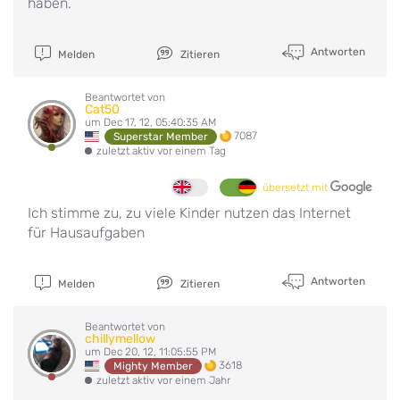
haben.
Antworten
Melden
Zitieren
Beantwortet von
Cat50
um Dec 17, 12, 05:40:35 AM
7087
Superstar Member
zuletzt aktiv vor einem Tag
übersetzt mit
Ich stimme zu, zu viele Kinder nutzen das Internet
für Hausaufgaben
Antworten
Melden
Zitieren
Beantwortet von
chillymellow
um Dec 20, 12, 11:05:55 PM
3618
Mighty Member
zuletzt aktiv vor einem Jahr