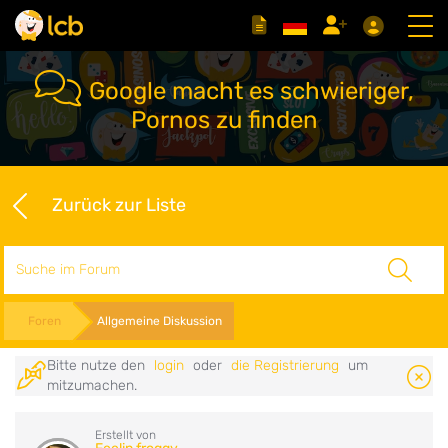
Google macht es schwieriger,
Pornos zu finden
Zurück zur Liste
Suche
Foren
Allgemeine Diskussion
Bitte nutze den
login
oder
die Registrierung
um
mitzumachen.
Erstellt von