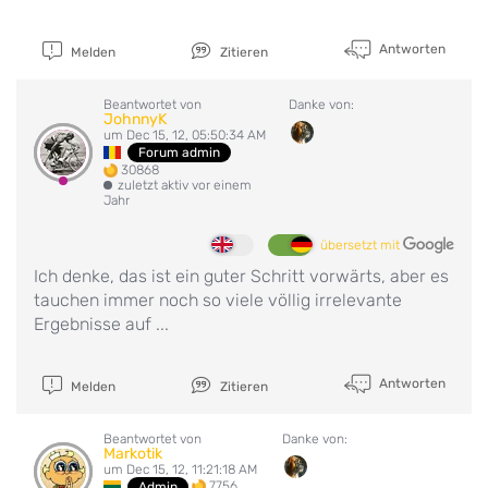
Antworten
Melden
Zitieren
Beantwortet von
Danke von:
JohnnyK
um Dec 15, 12, 05:50:34 AM
Forum admin
30868
zuletzt aktiv vor einem
Jahr
übersetzt mit
Ich denke, das ist ein guter Schritt vorwärts, aber es
tauchen immer noch so viele völlig irrelevante
Ergebnisse auf ...
Antworten
Melden
Zitieren
Beantwortet von
Danke von:
Markotik
um Dec 15, 12, 11:21:18 AM
7756
Admin