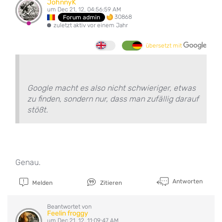
JohnnyK
um Dec 21, 12, 04:56:59 AM
30868
Forum admin
zuletzt aktiv vor einem Jahr
übersetzt mit
Google macht es also nicht schwieriger, etwas
zu finden, sondern nur, dass man zufällig darauf
stößt.
Genau.
Antworten
Melden
Zitieren
Beantwortet von
Feelin froggy
um Dec 21, 12, 11:09:47 AM