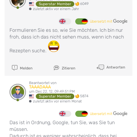
6049
Superstar Member
zuletzt aktiv vor einem Jahr
übersetzt mit
Formulieren Sie es so, wie Sie möchten. Ich bin nur
froh, dass ich das nicht sehen muss, wenn ich nach
Rezepten suche.
Antworten
Melden
Zitieren
Beantwortet von
TAAADAAA
um Dec 22, 12, 09:49:51 PM
5874
Superstar Member
zuletzt aktiv vor einem Monat
übersetzt mit
Das ist in Ordnung, Google, tun Sie, was Sie tun
müssen.
Dadurch ist es weniger wahrscheinlich, dass bei