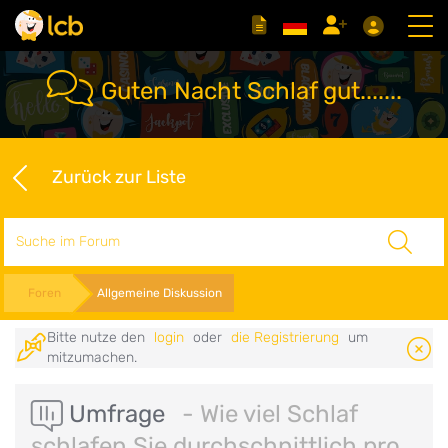
Guten Nacht Schlaf gut.......
Zurück zur Liste
Suche
Foren
Allgemeine Diskussion
Bitte nutze den
login
oder
die Registrierung
um
mitzumachen.
Umfrage
- Wie viel Schlaf
schlafen Sie durchschnittlich pro