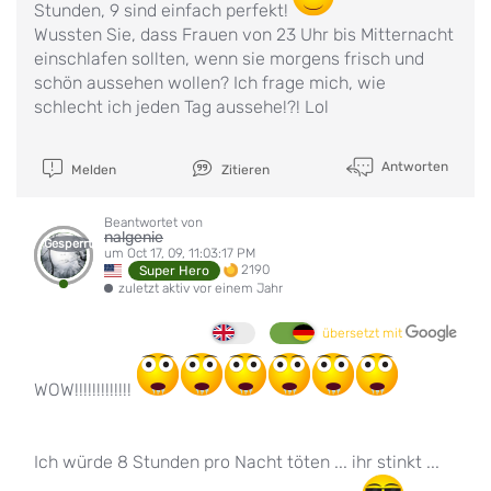
Stunden, 9 sind einfach perfekt!
Wussten Sie, dass Frauen von 23 Uhr bis Mitternacht
einschlafen sollten, wenn sie morgens frisch und
schön aussehen wollen? Ich frage mich, wie
schlecht ich jeden Tag aussehe!?! Lol
Antworten
Melden
Zitieren
Beantwortet von
nalgenie
Gesperrt
um Oct 17, 09, 11:03:17 PM
2190
Super Hero
zuletzt aktiv vor einem Jahr
übersetzt mit
WOW!!!!!!!!!!!!!
Ich würde 8 Stunden pro Nacht töten ... ihr stinkt ...