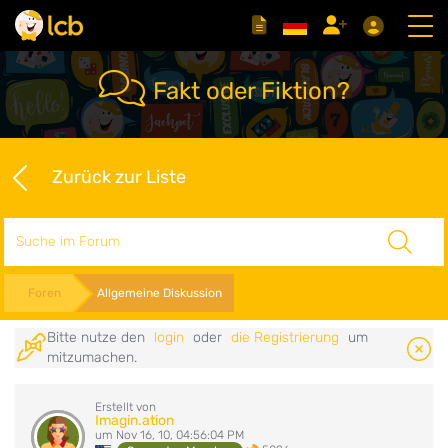
Fakt oder Fiktion?
Zurück zur Liste
Suche
Foren
Allgemeine Diskussion
Bitte nutze den
login
oder
die Registrierung
um
mitzumachen.
Erstellt von
Imagin.ation
um Nov 16, 10, 04:56:04 PM