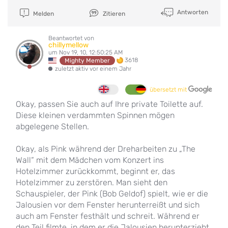
Antworten
Melden
Zitieren
Beantwortet von
chillymellow
um Nov 19, 10, 12:50:25 AM
3618
Mighty Member
zuletzt aktiv vor einem Jahr
übersetzt mit
Okay, passen Sie auch auf Ihre private Toilette auf.
Diese kleinen verdammten Spinnen mögen
abgelegene Stellen.
Okay, als Pink während der Dreharbeiten zu „The
Wall“ mit dem Mädchen vom Konzert ins
Hotelzimmer zurückkommt, beginnt er, das
Hotelzimmer zu zerstören. Man sieht den
Schauspieler, der Pink (Bob Geldof) spielt, wie er die
Jalousien vor dem Fenster herunterreißt und sich
auch am Fenster festhält und schreit. Während er
den Teil filmte, in dem er die Jalousien herunterzieht,