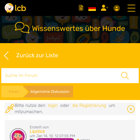
Wissenswertes über Hunde
Zurück zur Liste
Suche
Foren
Allgemeine Diskussion
Bitte nutze den
login
oder
die Registrierung
um
mitzumachen.
Erstellt von
Lipstick
um Jan 14, 10, 12:07:55 PM