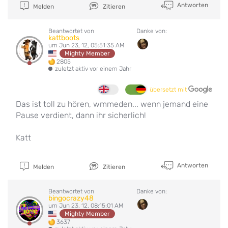
Antworten
Melden
Zitieren
Beantwortet von
Danke von:
kattboots
um Jun 23, 12, 05:51:35 AM
Mighty Member
2805
zuletzt aktiv vor einem Jahr
übersetzt mit
Das ist toll zu hören, wmmeden... wenn jemand eine
Pause verdient, dann ihr sicherlich!
Katt
Antworten
Melden
Zitieren
Beantwortet von
Danke von:
bingocrazy48
um Jun 23, 12, 08:15:01 AM
Mighty Member
3637