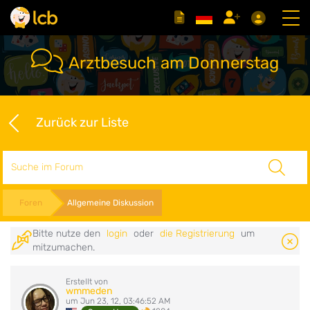
Arztbesuch am Donnerstag
Zurück zur Liste
Suche
Foren
Allgemeine Diskussion
Bitte nutze den
login
oder
die Registrierung
um
mitzumachen.
Erstellt von
wmmeden
um Jun 23, 12, 03:46:52 AM