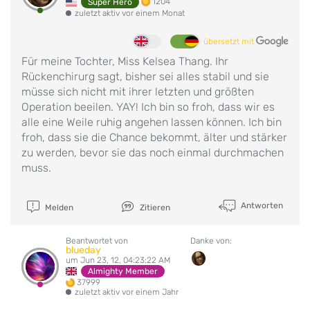
1204
Super Hero
zuletzt aktiv vor einem Monat
übersetzt mit
Für meine Tochter, Miss Kelsea Thang. Ihr
Rückenchirurg sagt, bisher sei alles stabil und sie
müsse sich nicht mit ihrer letzten und größten
Operation beeilen. YAY! Ich bin so froh, dass wir es
alle eine Weile ruhig angehen lassen können. Ich bin
froh, dass sie die Chance bekommt, älter und stärker
zu werden, bevor sie das noch einmal durchmachen
muss.
Antworten
Melden
Zitieren
Beantwortet von
Danke von:
blueday
um Jun 23, 12, 04:23:22 AM
Almighty Member
37999
zuletzt aktiv vor einem Jahr