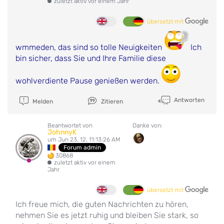
zuletzt aktiv vor einem Jahr
übersetzt mit
wmmeden, das sind so tolle Neuigkeiten
Ich
bin sicher, dass Sie und Ihre Familie diese
wohlverdiente Pause genießen werden.
Antworten
Melden
Zitieren
Beantwortet von
Danke von:
JohnnyK
um Jun 23, 12, 11:13:26 AM
Forum admin
30868
zuletzt aktiv vor einem
Jahr
übersetzt mit
Ich freue mich, die guten Nachrichten zu hören,
nehmen Sie es jetzt ruhig und bleiben Sie stark, so