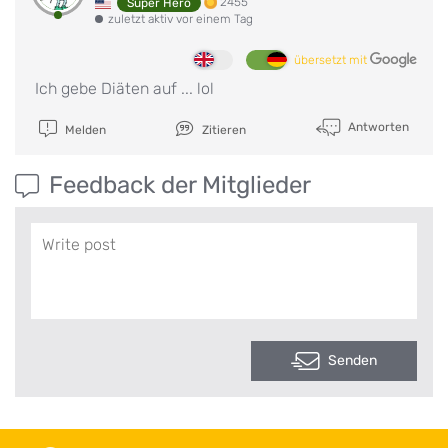
2455
Super Hero
zuletzt aktiv vor einem Tag
übersetzt mit
Ich gebe Diäten auf ... lol
Antworten
Melden
Zitieren
Feedback der Mitglieder
Senden