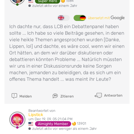
1584
Super Hero
zuletzt aktiv vor einem Jahr
übersetzt mit
Ich dachte nur, dass LCB ein Debattenpanel haben
sollte ... Ich habe so viele Beiträge gesehen, in denen
viele heikle Themen angesprochen wurden [Danke,
Lippen, lol] und dachte, es wäre cool, wenn wir einen
Ort hätten, an dem wir darüber diskutieren oder
debattieren könnten Probleme ... Natürlich müssten
wir uns in einer Diskussionsrunde keine Sorgen
machen, jemanden zu beleidigen, da es sich um ein
offenes Thema handelt ... was meint ihr Leute?
Antworten
Melden
Zitieren
Beantwortet von
Lipstick
um Dec 19, 09, 05:21:04 PM
13901
Almighty Member
zuletzt aktiv vor weniger als einem Jahr