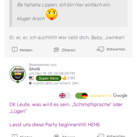
Ba hahaha Lippen. Ich bin hier einfach ein
kluger Arsch
Er, er, er, ich auch!!!!!!! Wer liebt dich, Baby...zwinker!
Antworten
Melden
Zitieren
Beantwortet von
Shelli
Gesperrt
um Dec 19, 09, 06:58:28 PM
2183
Super Hero
zuletzt aktiv vor einem Jahr
übersetzt mit
OK Leute, was wird es sein, „Schimpfsprache“ oder
„Lügen“
Lasst uns diese Party beginnen!!!!!! HEHE
Antworten