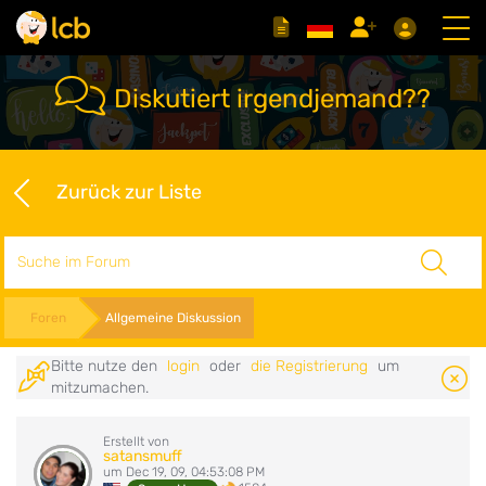
Diskutiert irgendjemand??
Zurück zur Liste
Suche
Foren
Allgemeine Diskussion
Bitte nutze den
login
oder
die Registrierung
um
mitzumachen.
Erstellt von
satansmuff
um Dec 19, 09, 04:53:08 PM