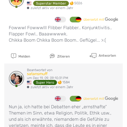
5026
Superstar Member
zuletzt aktiv vor einem Jahr
übersetzt mit
Fowwwl Fowwwlll Flibber Flabber.. Konjunktivitis..
Flapper Fowl.. Baaawwwwk.
Chikka Boom Chikka Boom Boom.. Geflügel... >:(
Antworten
Melden
Zitieren
Beantwortet von
satansmuff
um Dec 19, 09, 09:10:31 PM
1584
Super Hero
zuletzt aktiv vor einem Jahr
übersetzt mit
Nun ja, ich hatte bei Debatten eher „ernsthafte“
Themen im Sinn, etwa Religion, Politik, Ethik usw.,
und als ich erwähnte, niemandem die Gefühle zu
verletzen, meinte ich, dass die Leute es in einer