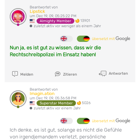
Beantwortet von
Lipstick
um Dec 19, 09, 05:25:22 PM
13901
Almighty Member
zuletzt aktiv vor weniger als einem Jahr
übersetzt mit
Nun ja, es ist gut zu wissen, dass wir die
Rechtschreibpolizei im Einsatz haben!
Antworten
Melden
Zitieren
Beantwortet von
Imagin.ation
um Dec 19, 09, 05:36:58 PM
5026
Superstar Member
zuletzt aktiv vor einem Jahr
übersetzt mit
Ich denke, es ist gut, solange es nicht die Gefühle
von irgendjemandem verletzt, persönliche