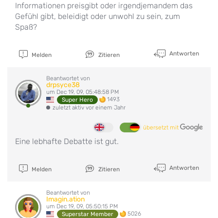
Informationen preisgibt oder irgendjemandem das
Gefühl gibt, beleidigt oder unwohl zu sein, zum
Spaß?
Antworten
Melden
Zitieren
Beantwortet von
drpsyce38
um Dec 19, 09, 05:48:58 PM
1493
Super Hero
zuletzt aktiv vor einem Jahr
übersetzt mit
Eine lebhafte Debatte ist gut.
Antworten
Melden
Zitieren
Beantwortet von
Imagin.ation
um Dec 19, 09, 05:50:15 PM
5026
Superstar Member