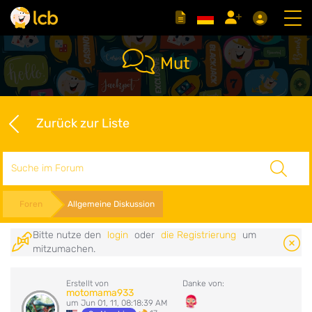
Mut
Zurück zur Liste
Suche
Foren
Allgemeine Diskussion
Bitte nutze den
login
oder
die Registrierung
um
mitzumachen.
Erstellt von
Danke von:
motomama933
um Jun 01, 11, 08:18:39 AM