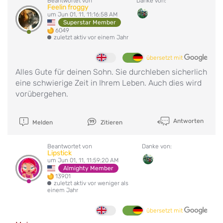
Beantwortet von
Danke von:
Feelin froggy
um Jun 01, 11, 11:16:58 AM
Superstar Member
6049
zuletzt aktiv vor einem Jahr
übersetzt mit
Alles Gute für deinen Sohn. Sie durchleben sicherlich
eine schwierige Zeit in Ihrem Leben. Auch dies wird
vorübergehen.
Antworten
Melden
Zitieren
Beantwortet von
Danke von:
Lipstick
um Jun 01, 11, 11:59:20 AM
Almighty Member
13901
zuletzt aktiv vor weniger als
einem Jahr
übersetzt mit