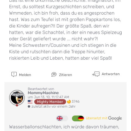
Das ist eine urkomische Geschichte. Imagination, im
Ernst, du solltest Kurzgeschichten schreiben, und
Wmmeden, ich bin froh, dass du es angesprochen
hast. Was zum Teufel ist mit großen Pappkartons los,
die Kinder aufregen?!! Der größte Spaß, den wir
hatten, war die Schachtel, in der ein neues Spielzeug
oder Gerät geliefert wurde ... nicht wahr?!
Meine Schwestern/Cousinen und ich stiegen in die
Kiste und rutschten dann die Treppe hinunter,
riskierten Leib und Leben, hatten aber viel Spaß!
Antworten
Melden
Zitieren
Beantwortet von
MommyMachine
Gesperrt
um Jun 13, 10, 11:17:47 AM
3746
Mighty Member
zuletzt aktiv vor einem Jahr
übersetzt mit
Wasserballonschlachten, ich würde davon träumen,