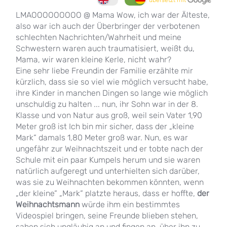
übersetzt mit
LMAOOOOOOOOO @ Mama Wow, ich war der Älteste,
also war ich auch der Überbringer der verbotenen
schlechten Nachrichten/Wahrheit und meine
Schwestern waren auch traumatisiert, weißt du,
Mama, wir waren kleine Kerle, nicht wahr?
Eine sehr liebe Freundin der Familie erzählte mir
kürzlich, dass sie so viel wie möglich versucht habe,
ihre Kinder in manchen Dingen so lange wie möglich
unschuldig zu halten ... nun, ihr Sohn war in der 8.
Klasse und von Natur aus groß, weil sein Vater 1,90
Meter groß ist Ich bin mir sicher, dass der „kleine
Mark“ damals 1,80 Meter groß war. Nun, es war
ungefähr zur Weihnachtszeit und er tobte nach der
Schule mit ein paar Kumpels herum und sie waren
natürlich aufgeregt und unterhielten sich darüber,
was sie zu Weihnachten bekommen könnten, wenn
„der kleine“ „Mark“ platzte heraus, dass er hoffte,
der
Weihnachtsmann
würde ihm ein bestimmtes
Videospiel bringen, seine Freunde blieben stehen,
sahen sich ungläubig an und fingen an, über ihn zu