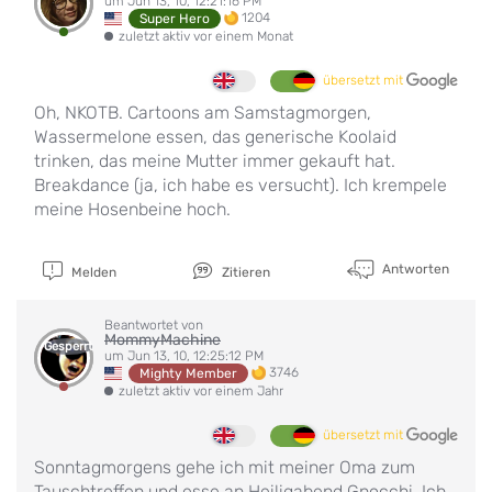
um Jun 13, 10, 12:21:16 PM
1204
Super Hero
zuletzt aktiv vor einem Monat
übersetzt mit
Oh, NKOTB. Cartoons am Samstagmorgen,
Wassermelone essen, das generische Koolaid
trinken, das meine Mutter immer gekauft hat.
Breakdance (ja, ich habe es versucht). Ich krempele
meine Hosenbeine hoch.
Antworten
Melden
Zitieren
Beantwortet von
MommyMachine
Gesperrt
um Jun 13, 10, 12:25:12 PM
3746
Mighty Member
zuletzt aktiv vor einem Jahr
übersetzt mit
Sonntagmorgens gehe ich mit meiner Oma zum
Tauschtreffen und esse an Heiligabend Gnocchi. Ich