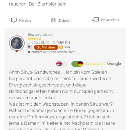
rauchen. Der Bierholer sein.
Antworten
Melden
Zitieren
Beantwortet von
allyoop
um Jun 13, 10, 10:47:59 PM
364
Sr. Member
zuletzt aktiv vor einem Jahr
übersetzt mit
Ahhh Sirup-Sandwiches ... Ich bin vom Spielen
hergerannt und habe mir eins für einen weiteren
Energieschub geschnappt, und diese
Bonbonzigaretten haben nicht nur Spaß gemacht,
sie waren auch lecker.
Was ist mit den Wachstuben, in denen Sirup war?
Hat schon einmal jemand eine Gurke gegessen, in
der eine Pfefferminzstange steckte? Haben sich
jemals Damen im Keller einer Nachbarin die Haare
machen lassen, als sie zum ersten Mal damit