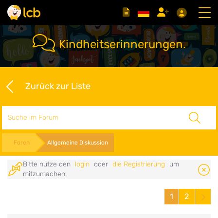
Kindheitserinnerungen.
Zurück zur Liste
Suche
Foren
Allgemeine Diskussion
Bitte nutze den
login
oder
die Registrierung
um
mitzumachen.
1
2