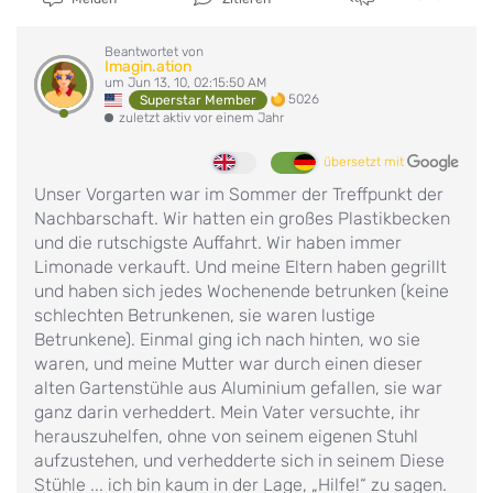
Beantwortet von
Imagin.ation
um Jun 13, 10, 02:15:50 AM
5026
Superstar Member
zuletzt aktiv vor einem Jahr
übersetzt mit
Unser Vorgarten war im Sommer der Treffpunkt der
Nachbarschaft. Wir hatten ein großes Plastikbecken
und die rutschigste Auffahrt. Wir haben immer
Limonade verkauft. Und meine Eltern haben gegrillt
und haben sich jedes Wochenende betrunken (keine
schlechten Betrunkenen, sie waren lustige
Betrunkene). Einmal ging ich nach hinten, wo sie
waren, und meine Mutter war durch einen dieser
alten Gartenstühle aus Aluminium gefallen, sie war
ganz darin verheddert. Mein Vater versuchte, ihr
herauszuhelfen, ohne von seinem eigenen Stuhl
aufzustehen, und verhedderte sich in seinem Diese
Stühle ... ich bin kaum in der Lage, „Hilfe!“ zu sagen.