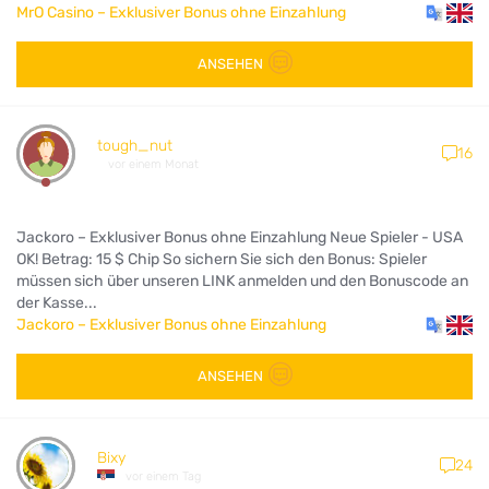
MrO Casino – Exklusiver Bonus ohne Einzahlung
ANSEHEN
tough_nut
16
vor einem Monat
Jackoro – Exklusiver Bonus ohne Einzahlung Neue Spieler - USA
OK! Betrag: 15 $ Chip So sichern Sie sich den Bonus: Spieler
müssen sich über unseren LINK anmelden und den Bonuscode an
der Kasse...
Jackoro – Exklusiver Bonus ohne Einzahlung
ANSEHEN
Bixy
24
vor einem Tag