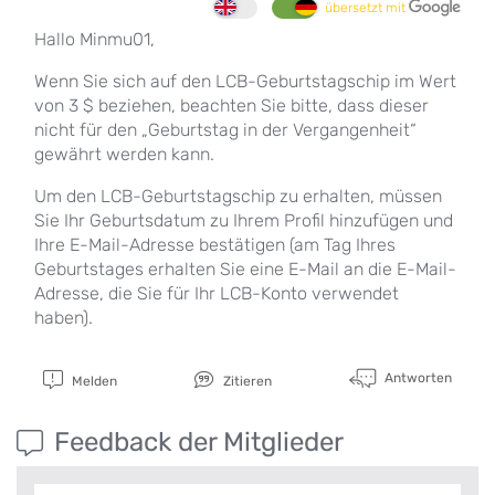
übersetzt mit
Hallo Minmu01,
Wenn Sie sich auf den LCB-Geburtstagschip im Wert
von 3 $ beziehen, beachten Sie bitte, dass dieser
nicht für den „Geburtstag in der Vergangenheit“
gewährt werden kann.
Um den LCB-Geburtstagschip zu erhalten, müssen
Sie Ihr Geburtsdatum zu Ihrem Profil hinzufügen und
Ihre E-Mail-Adresse bestätigen (am Tag Ihres
Geburtstages erhalten Sie eine E-Mail an die E-Mail-
Adresse, die Sie für Ihr LCB-Konto verwendet
haben).
Antworten
Melden
Zitieren
Feedback der Mitglieder