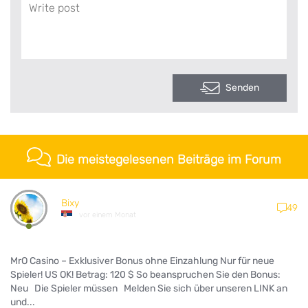
Senden
Die meistegelesenen Beiträge im Forum
Bixy
49
vor einem Monat
MrO Casino – Exklusiver Bonus ohne Einzahlung Nur für neue
Spieler! US OK! Betrag: 120 $ So beanspruchen Sie den Bonus:
Neu Die Spieler müssen Melden Sie sich über unseren LINK an
und...