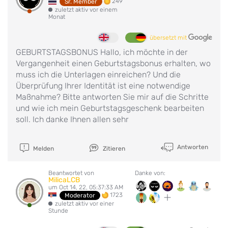
249
Sr. Member
zuletzt aktiv vor einem
Monat
übersetzt mit
GEBURTSTAGSBONUS Hallo, ich möchte in der 
Vergangenheit einen Geburtstagsbonus erhalten, wo 
muss ich die Unterlagen einreichen? Und die 
Überprüfung Ihrer Identität ist eine notwendige 
Maßnahme? Bitte antworten Sie mir auf die Schritte 
und wie ich mein Geburtstagsgeschenk bearbeiten 
soll. Ich danke Ihnen allen sehr
Antworten
Melden
Zitieren
Beantwortet von
Danke von:
MilicaLCB
um Oct 14, 22, 05:37:33 AM
1723
Moderator
zuletzt aktiv vor einer
Stunde