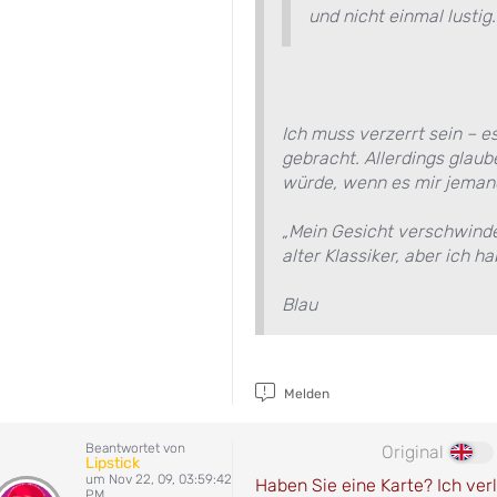
und nicht einmal lustig
Ich muss verzerrt sein – 
gebracht. Allerdings glaub
würde, wenn es mir jeman
„Mein Gesicht verschwindet
alter Klassiker, aber ich h
Blau
Melden
Beantwortet von
Original
Lipstick
um Nov 22, 09, 03:59:42
Haben Sie eine Karte? Ich ver
PM