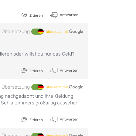
Antworten
Zitieren
Übersetzung
übersetzt mit
ieren oder willst du nur das Geld?
Antworten
Zitieren
Übersetzung
übersetzt mit
ng nachgedacht und Ihre Kleidung
Schlafzimmers großartig aussehen
Antworten
Zitieren
Übersetzung
übersetzt mit