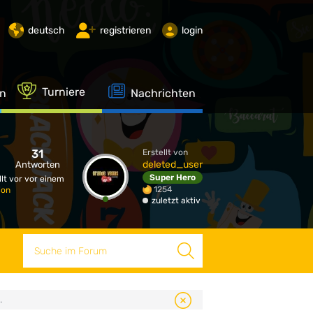
deutsch
registrieren
login
Turniere
en
Nachrichten
31
Erstellt von
deleted_user
Antworten
Super Hero
llt vor vor einem
1254
ion
zuletzt aktiv
Suche
.