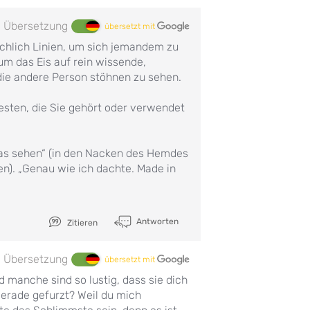
Übersetzung
übersetzt mit
chlich Linien, um sich jemandem zu
 um das Eis auf rein wissende,
die andere Person stöhnen zu sehen.
esten, die Sie gehört oder verwendet
was sehen“ (in den Nacken des Hemdes
en). „Genau wie ich dachte. Made in
Antworten
Zitieren
Übersetzung
übersetzt mit
d manche sind so lustig, dass sie dich
 gerade gefurzt? Weil du mich