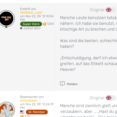
Erstellt von
Original
deleted_user
um Nov 22, 09, 12:10:54
Manche Leute benutzen tatsä
PM
nähern. Ich habe sie benutzt,
1254
Super Hero
zuletzt aktiv
kitschige Art zu brechen und 
Was sind die besten, schlecht
haben?
„Entschuldigung, darf ich et
greifen, auf das Etikett schau
Heaven“
Melden
Beantwortet von
Original
amyspear
um Nov 22, 09, 12:26:19
Manche sind ziemlich glatt un
PM
verzaubern, aber ... „Hast du
Sr. Member
326