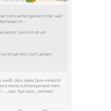
mmer zum Lachen gebracht hat, weil
berhaupt ist …
se bohrst. Kann ich dir ein
r es bringt mich zum Lachen.
ißt, dass diese Zeile vielleicht
s wird meine Aufmerksamkeit mehr
.....naja, fast alles...zwinker!!