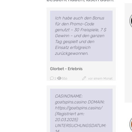
Ich habe auch den Bonus
für den Promo-Code
genutzt – 30 Freispiele, 7 $
Gewinn – und den ganzen
Tag gespielt und den
Einsatz erfolgreich
zurückgewonnen.
Glorbet - Erlebnis
2
556
vor einem Monat
CASINONAME:
goatspins.casino DOMAIN:
https://goatspins.casino/
(Registriert am:
20.03.2025)
UNTERSUCHUNGSDATUM:
14.