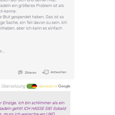
Nadeln ein größeres Problem ist als
ch kenne.
ie Blut gespendet haben. Das ist so
ige Sache, ein Teil davon zu sein. Ich
ilhaben, aber ich kann es einfach
...
Antworten
Zitieren
Übersetzung
übersetzt mit
 Einzige. Ich bin schlimmer als ein
Nadeln geht!! ICH HASSE SIE! Sobald
ke, muss ich wegschauen UND