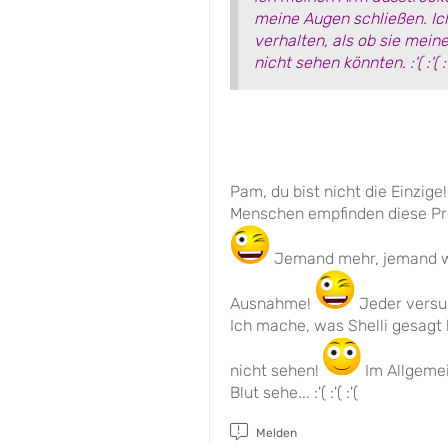
meine Augen schließen. Ich
verhalten, als ob sie mei
nicht sehen könnten. :'( :'( :'
Pam, du bist nicht die Einzige
Menschen empfinden diese Pr
Jemand mehr, jemand weni
Ausnahme!
Jeder versu
Ich mache, was Shelli gesagt 
nicht sehen!
Im Allgemei
Blut sehe... :'( :'( :'(
Melden