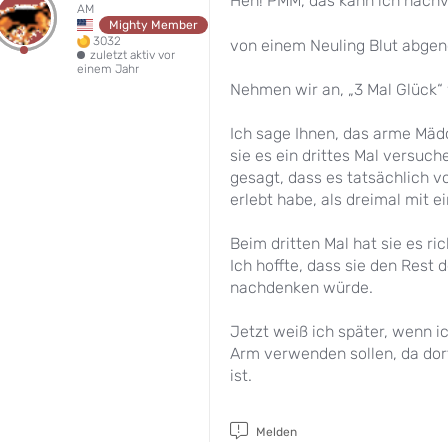
Heh! PMM, das kann ich nachv
AM
Mighty Member
3032
von einem Neuling Blut abg
zuletzt aktiv vor
einem Jahr
Nehmen wir an, „3 Mal Glück“ 
Ich sage Ihnen, das arme Mäd
sie es ein drittes Mal versuch
gesagt, dass es tatsächlich 
erlebt habe, als dreimal mit 
Beim dritten Mal hat sie es ri
Ich hoffte, dass sie den Rest 
nachdenken würde.
Jetzt weiß ich später, wenn i
Arm verwenden sollen, da dor
ist.
Melden