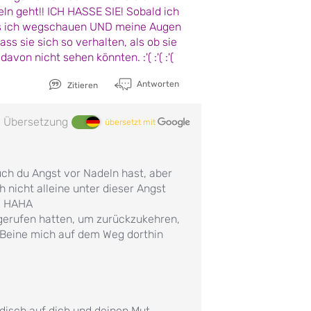
ln geht!! ICH HASSE SIE! Sobald ich
s ich wegschauen UND meine Augen
ass sie sich so verhalten, als ob sie
von nicht sehen könnten. :'( :'( :'(
Antworten
Zitieren
Übersetzung
übersetzt mit
 auch du Angst vor Nadeln hast, aber
h nicht alleine unter dieser Angst
t. HAHA
erufen hatten, um zurückzukehren,
e Beine mich auf dem Weg dorthin
disch auf dich und deinen Mut.