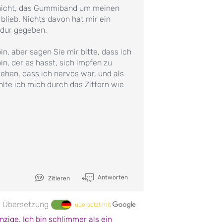
 nicht, das Gummiband um meinen
blieb. Nichts davon hat mir ein
edur gegeben.
in, aber sagen Sie mir bitte, dass ich
in, der es hasst, sich impfen zu
ehen, dass ich nervös war, und als
te ich mich durch das Zittern wie
Antworten
Zitieren
Übersetzung
übersetzt mit
nzige. Ich bin schlimmer als ein