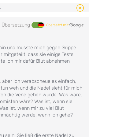
.
Übersetzung
übersetzt mit
rmin und musste mich gegen Grippe
 mitgeteilt, dass sie einige Tests
ste ich mir dafür Blut abnehmen
, aber ich verabscheue es einfach,
tun weh und die Nadel sieht für mich
durch die Vene gehen würde. Was wäre,
tomisten wäre? Was ist, wenn sie
as ist, wenn mir zu viel Blut
nmächtig werde, wenn ich gehe?
 sein. Sie ließ die erste Nadel zu