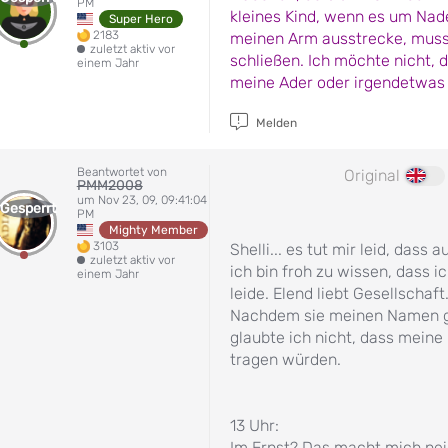
PM
kleines Kind, wenn es um Nade
Super Hero
2183
meinen Arm ausstrecke, mus
zuletzt aktiv vor
schließen. Ich möchte nicht, d
einem Jahr
meine Ader oder irgendetwas da
Melden
Beantwortet von
Original
PMM2008
um Nov 23, 09, 09:41:04
Gesperrt
PM
Mighty Member
3103
Shelli... es tut mir leid, dass
zuletzt aktiv vor
ich bin froh zu wissen, dass ic
einem Jahr
leide. Elend liebt Gesellschaf
Nachdem sie meinen Namen g
glaubte ich nicht, dass mein
tragen würden.
13 Uhr:
Im Ernst? Das macht mich nei