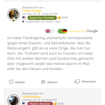
Beantwortet von
Feelin froggy
um Nov 23, 12, 12:52:42 PM
6049
Superstar Member
zuletzt aktiv vor einem Jahr
übersetzt mit
Ich liebe Thanksgiving und kämpfe normalerweise
gegen einen Essens- und Getränkekater. Was die
Reste angeht, gibt es so viele Dinge, die man tun
kann. Der Truthahn wird auch so trocken. Ich habe
Chili mit weißen Bohnen und Sandwiches gemacht,
aber insgesamt landet das meiste davon im Müll
oder bei den Katzen und Hunden.
Antworten
Melden
Zitieren
Beantwortet von
chillymellow
um Nov 23, 12, 01:19:49 PM
3618
Mighty Member