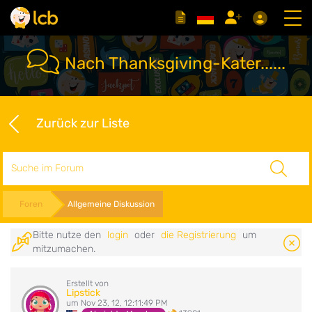
Nach Thanksgiving-Kater......
Zurück zur Liste
Suche
Foren
Allgemeine Diskussion
Bitte nutze den
login
oder
die Registrierung
um
mitzumachen.
Erstellt von
Lipstick
um Nov 23, 12, 12:11:49 PM