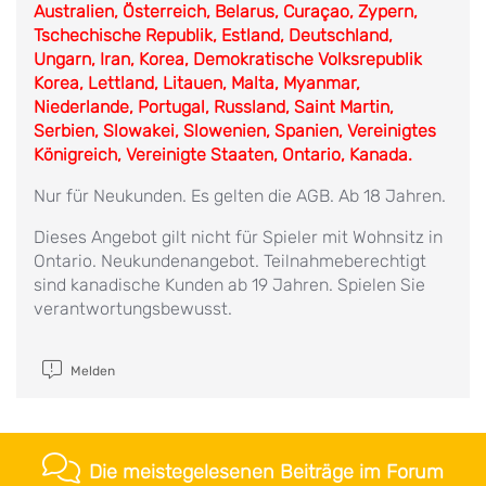
Australien, Österreich, Belarus, Curaçao, Zypern,
Tschechische Republik, Estland, Deutschland,
Ungarn, Iran, Korea, Demokratische Volksrepublik
Korea, Lettland, Litauen, Malta, Myanmar,
Niederlande, Portugal, Russland, Saint Martin,
Serbien, Slowakei, Slowenien, Spanien, Vereinigtes
Königreich, Vereinigte Staaten, Ontario, Kanada.
Nur für Neukunden. Es gelten die AGB. Ab 18 Jahren.
Dieses Angebot gilt nicht für Spieler mit Wohnsitz in
Ontario. Neukundenangebot. Teilnahmeberechtigt
sind kanadische Kunden ab 19 Jahren. Spielen Sie
verantwortungsbewusst.
Melden
Die meistegelesenen Beiträge im Forum