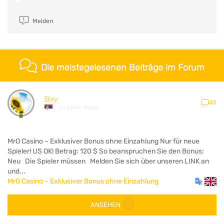
Melden
Die meistegelesenen Beiträge im Forum
Bixy
49
vor einem Monat
MrO Casino – Exklusiver Bonus ohne Einzahlung Nur für neue
Spieler! US OK! Betrag: 120 $ So beanspruchen Sie den Bonus:
Neu Die Spieler müssen Melden Sie sich über unseren LINK an
und...
MrO Casino – Exklusiver Bonus ohne Einzahlung
ANSEHEN