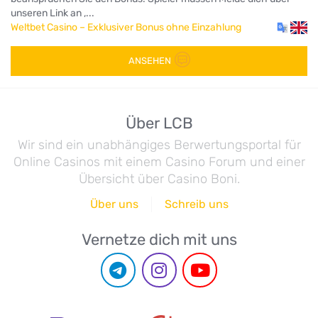
unseren Link an ,...
Weltbet Casino – Exklusiver Bonus ohne Einzahlung
ANSEHEN
Über LCB
Wir sind ein unabhängiges Berwertungsportal für
Online Casinos mit einem Casino Forum und einer
Übersicht über Casino Boni.
Über uns
Schreib uns
Vernetze dich mit uns