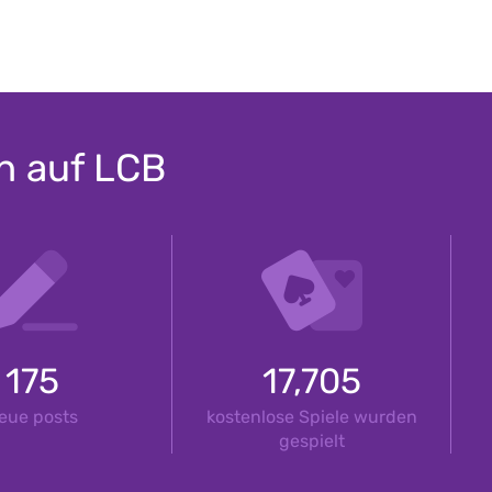
en auf LCB
175
17,705
eue posts
kostenlose Spiele wurden
gespielt