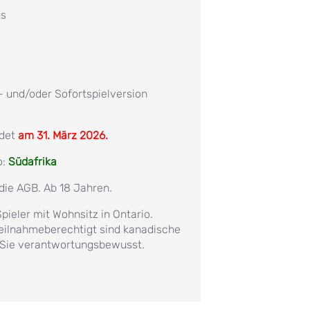
us
- und/oder Sofortspielversion
ndet
am 31. März 2026.
o:
Südafrika
die AGB. Ab 18 Jahren.
Spieler mit Wohnsitz in Ontario.
eilnahmeberechtigt sind kanadische
 Sie verantwortungsbewusst.