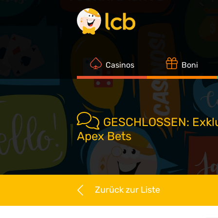
Casinos
Boni
GESCHLOSSEN: Exklu
Apex Bets
Zurück zur Liste