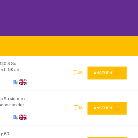
 120 $ So
en LINK an
49
ANSEHEN
ip So sichern
scode an der
16
ANSEHEN
g: 50