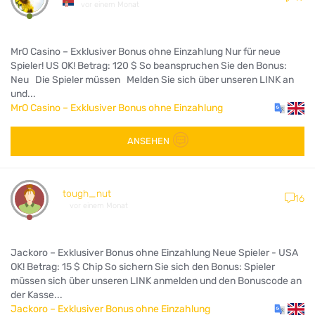
vor einem Monat
MrO Casino – Exklusiver Bonus ohne Einzahlung Nur für neue
Spieler! US OK! Betrag: 120 $ So beanspruchen Sie den Bonus:
Neu Die Spieler müssen Melden Sie sich über unseren LINK an
und...
MrO Casino – Exklusiver Bonus ohne Einzahlung
ANSEHEN
tough_nut
16
vor einem Monat
Jackoro – Exklusiver Bonus ohne Einzahlung Neue Spieler - USA
OK! Betrag: 15 $ Chip So sichern Sie sich den Bonus: Spieler
müssen sich über unseren LINK anmelden und den Bonuscode an
der Kasse...
Jackoro – Exklusiver Bonus ohne Einzahlung