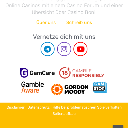
Online Casinos mit einem Casino Forum und einer
Übersicht über Casino Boni.
Über uns
Schreib uns
Vernetze dich mit uns
Disclaimer
Datenschutz
Hilfe bei problematischen Spielverhalten
Seitenaufbau