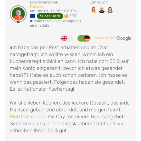
Beantwortet von
Danke von:
helwin
um Dec 01, 09, 08:21:32 PM
2001
Super Hero
zuletzt aktiv vor weniger als
einem Jahr
übersetzt mit
Ich habe das per Post erhalten und im Chat
nachgefragt. Ich wollte wissen, wohin ich ein
Kuchenrezept schicken kann. Ich habe dort 50 $ auf
mein Konto eingezahlt, bevor ich etwas gesendet
habe??? Habe es auch schon verloren. Ich hasse es,
wenn das passiert. Folgendes haben sie gesendet:
Es ist Nationaler Kuchentag!
Wir alle lieben Kuchen, das leckere Dessert, das jede
Mahlzeit gebührend abrundet, und morgen feiert
Rich Casino
den Pie Day mit einem Bonusangebot:
Senden Sie uns Ihr Lieblingskuchenrezept und wir
schreiben Ihnen 50 $ gut.