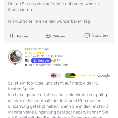
Halten Sie uns also auf dem Laufenden, was sie
Ihnen bieten.
Ich wünsche ihnen einen wunderbaren Tag
Antworten
Melden
Zitieren
Beantwortet von
madbritync
um Jan 11, 10, 03:35:17 PM
15
Sr. Newbie
zuletzt aktiv vor einem Jahr
übersetzt mit
Es ist ein Top-Spiel und steht auf Platz 4 der 10
besten Spiele.
Ich habe gerade erfahren, dass die Aktion nur gültig
ist, wenn Sie innerhalb der letzten 3 Monate eine
Einzahlung getätigt haben. Wenn Sie in den letzten 3
Monaten eine Einzahlung getätigt haben, können Sie
die E-Mail mit den 5 wichtigsten Gründen senden