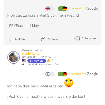
übersetzt mit
Froh das zu hören! Viel Glück mein Freund
-FRYEdadddddddy
Antworten
Melden
Zitieren
Beantwortet von
madbritync
um Jan 11, 10, 02:14:13 PM
15
Sr. Newbie
zuletzt aktiv vor einem Jahr
übersetzt mit
Ich habe dies per E-Mail erhalten
„Rich Casino möchte wissen, was Sie denken!