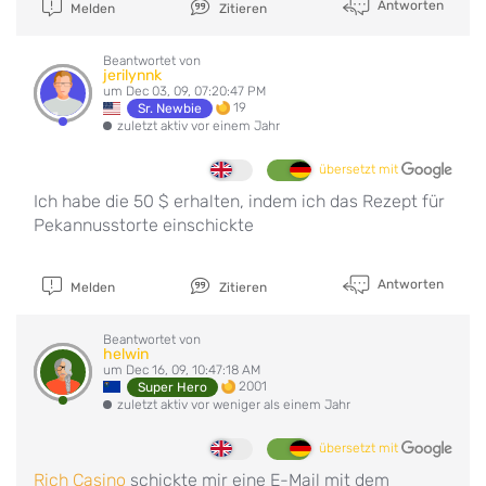
Antworten
Melden
Zitieren
Beantwortet von
jerilynnk
um Dec 03, 09, 07:20:47 PM
19
Sr. Newbie
zuletzt aktiv vor einem Jahr
übersetzt mit
Ich habe die 50 $ erhalten, indem ich das Rezept für
Pekannusstorte einschickte
Antworten
Melden
Zitieren
Beantwortet von
helwin
um Dec 16, 09, 10:47:18 AM
2001
Super Hero
zuletzt aktiv vor weniger als einem Jahr
übersetzt mit
Rich Casino
schickte mir eine E-Mail mit dem