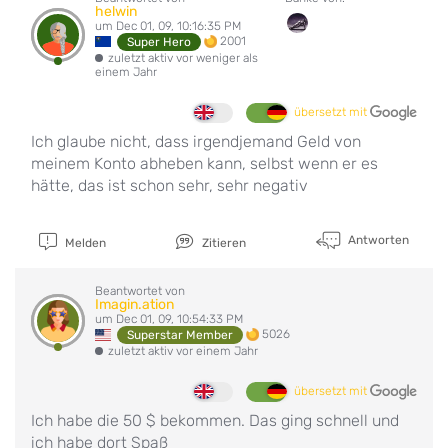
helwin
um Dec 01, 09, 10:16:35 PM
2001
Super Hero
zuletzt aktiv vor weniger als
einem Jahr
übersetzt mit
Ich glaube nicht, dass irgendjemand Geld von
meinem Konto abheben kann, selbst wenn er es
hätte, das ist schon sehr, sehr negativ
Antworten
Melden
Zitieren
Beantwortet von
Imagin.ation
um Dec 01, 09, 10:54:33 PM
5026
Superstar Member
zuletzt aktiv vor einem Jahr
übersetzt mit
Ich habe die 50 $ bekommen. Das ging schnell und
ich habe dort Spaß