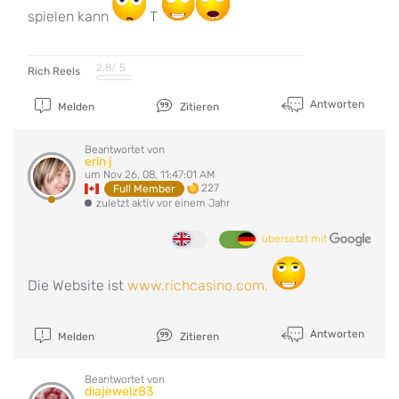
spielen kann
T
2.8
/ 5
Rich Reels
Antworten
Melden
Zitieren
Beantwortet von
erin j
um Nov 26, 08, 11:47:01 AM
227
Full Member
zuletzt aktiv vor einem Jahr
übersetzt mit
Die Website ist
www.richcasino.com.
Antworten
Melden
Zitieren
Beantwortet von
diajewelz83