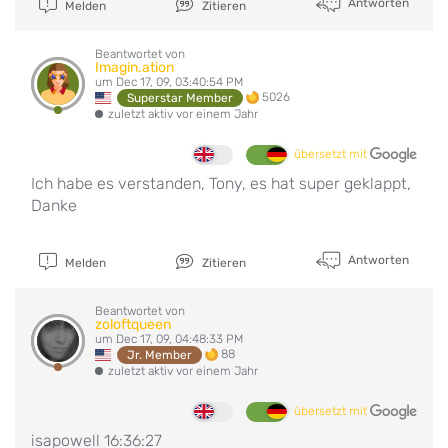
Antworten
Melden
Zitieren
Beantwortet von
Imagin.ation
um Dec 17, 09, 03:40:54 PM
5026
Superstar Member
zuletzt aktiv vor einem Jahr
übersetzt mit
Ich habe es verstanden, Tony, es hat super geklappt,
Danke
Antworten
Melden
Zitieren
Beantwortet von
zoloftqueen
um Dec 17, 09, 04:48:33 PM
88
Jr. Member
zuletzt aktiv vor einem Jahr
übersetzt mit
isapowell 16:36:27