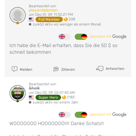
Beantwortet von
playerdaleman
um Dec 01, 09, 11:32:27 PM
208
Full Member
zuletzt aktiv vor weniger als einem Monat
übersetzt mit
Ich habe die E-Mail erhalten, dass Sie die 50 $ so
schnell bekommen
Antworten
Melden
Zitieren
Beantwortet von
Shelli
Gesperrt
um Dec 02, 09, 02:07:40 AM
2183
Super Hero
zuletzt aktiv vor einem Jahr
übersetzt mit
WOOOOOOO HOOOOOOO!!!! Danke Schatz!!