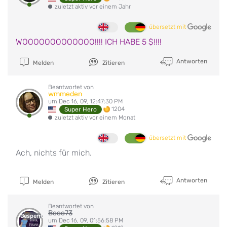
zuletzt aktiv vor einem Jahr
übersetzt mit
WOOOOOOOOOOOOO!!!! ICH HABE 5 $!!!!
Antworten
Melden
Zitieren
Beantwortet von
wmmeden
um Dec 16, 09, 12:47:30 PM
1204
Super Hero
zuletzt aktiv vor einem Monat
übersetzt mit
Ach, nichts für mich.
Antworten
Melden
Zitieren
Beantwortet von
Booo73
Gesperrt
um Dec 16, 09, 01:56:58 PM