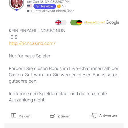
um Jan 18, 09, 08:22:07 PM
38
Sr. Newbie
zuletzt aktiv vor einem Jahr
übersetzt mit
KEIN EINZAHLUNGSBONUS
10 $
http://richcasino.com/
Nur für neue Spieler
Fordern Sie diesen Bonus im Live-Chat innerhalb der
Casino-Software an. Sie werden diesen Bonus sofort
gutschreiben.
Ich kenne den Spieldurchlauf und die maximale
Auszahlung nicht.
Antworten
Melden
Zitieren