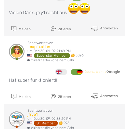
Vielen Dank, jfry1 reicht aus
Antworten
Melden
Zitieren
Beantwortet von
Imagin.ation
um Dec 30, 09, 09:21:48 PM
5026
Superstar Member
zuletzt aktiv vor einem Jahr
übersetzt mit
Hat super funktioniert!!
Antworten
Melden
Zitieren
Beantwortet von
jfrye1
um Dec 30, 09, 09:33:20 PM
295
Sr. Member
zuletzt aktiv vor einem Jahr