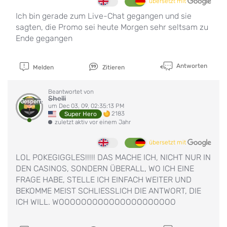
übersetzt mit
Ich bin gerade zum Live-Chat gegangen und sie
sagten, die Promo sei heute Morgen sehr seltsam zu
Ende gegangen
Antworten
Melden
Zitieren
Beantwortet von
Shelli
Gesperrt
um Dec 03, 09, 02:35:13 PM
2183
Super Hero
zuletzt aktiv vor einem Jahr
übersetzt mit
LOL POKEGIGGLES!!!!! DAS MACHE ICH, NICHT NUR IN
DEN CASINOS, SONDERN ÜBERALL, WO ICH EINE
FRAGE HABE, STELLE ICH EINFACH WEITER UND
BEKOMME MEIST SCHLIESSLICH DIE ANTWORT, DIE
ICH WILL. WOOOOOOOOOOOOOOOOOOOOO