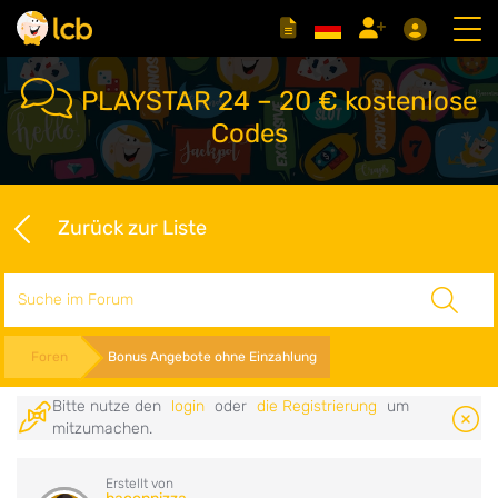
PLAYSTAR 24 – 20 € kostenlose
Codes
Zurück zur Liste
Suche
Foren
Bonus Angebote ohne Einzahlung
Bitte nutze den
login
oder
die Registrierung
um
mitzumachen.
Erstellt von