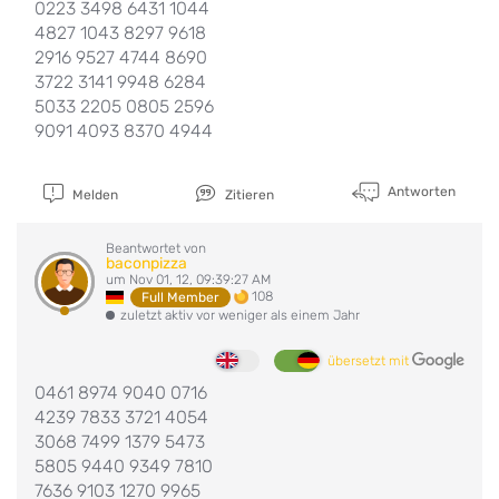
0223 3498 6431 1044
4827 1043 8297 9618
2916 9527 4744 8690
3722 3141 9948 6284
5033 2205 0805 2596
9091 4093 8370 4944
Antworten
Melden
Zitieren
Beantwortet von
baconpizza
um Nov 01, 12, 09:39:27 AM
108
Full Member
zuletzt aktiv vor weniger als einem Jahr
übersetzt mit
0461 8974 9040 0716
4239 7833 3721 4054
3068 7499 1379 5473
5805 9440 9349 7810
7636 9103 1270 9965