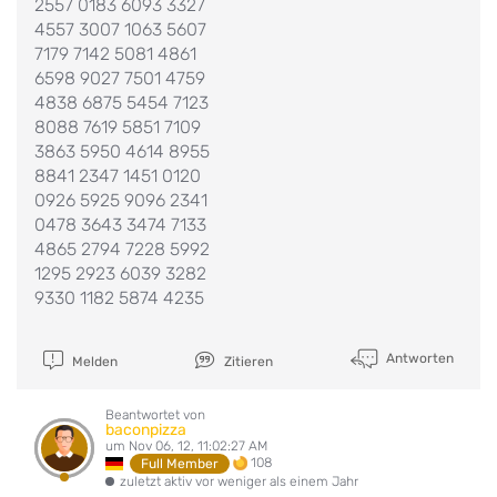
2557 0183 6093 3327
4557 3007 1063 5607
7179 7142 5081 4861
6598 9027 7501 4759
4838 6875 5454 7123
8088 7619 5851 7109
3863 5950 4614 8955
8841 2347 1451 0120
0926 5925 9096 2341
0478 3643 3474 7133
4865 2794 7228 5992
1295 2923 6039 3282
9330 1182 5874 4235
Antworten
Melden
Zitieren
Beantwortet von
baconpizza
um Nov 06, 12, 11:02:27 AM
108
Full Member
zuletzt aktiv vor weniger als einem Jahr