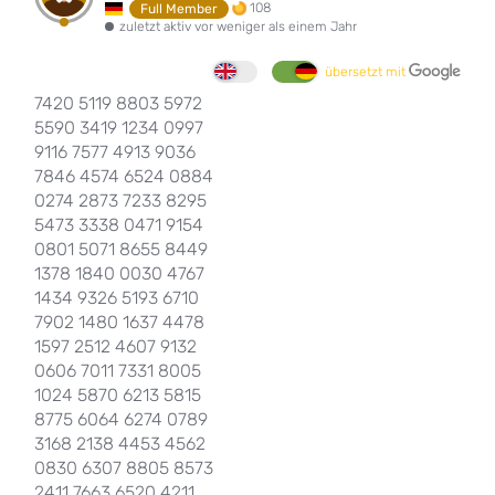
108
Full Member
zuletzt aktiv vor weniger als einem Jahr
übersetzt mit
7420 5119 8803 5972
5590 3419 1234 0997
9116 7577 4913 9036
7846 4574 6524 0884
0274 2873 7233 8295
5473 3338 0471 9154
0801 5071 8655 8449
1378 1840 0030 4767
1434 9326 5193 6710
7902 1480 1637 4478
1597 2512 4607 9132
0606 7011 7331 8005
1024 5870 6213 5815
8775 6064 6274 0789
3168 2138 4453 4562
0830 6307 8805 8573
2411 7663 6520 4211