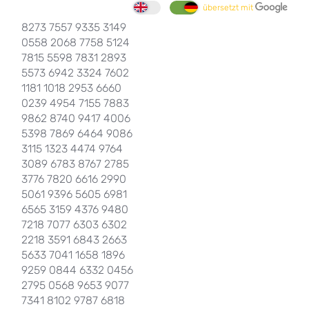
übersetzt mit
8273 7557 9335 3149
0558 2068 7758 5124
7815 5598 7831 2893
5573 6942 3324 7602
1181 1018 2953 6660
0239 4954 7155 7883
9862 8740 9417 4006
5398 7869 6464 9086
3115 1323 4474 9764
3089 6783 8767 2785
3776 7820 6616 2990
5061 9396 5605 6981
6565 3159 4376 9480
7218 7077 6303 6302
2218 3591 6843 2663
5633 7041 1658 1896
9259 0844 6332 0456
2795 0568 9653 9077
7341 8102 9787 6818