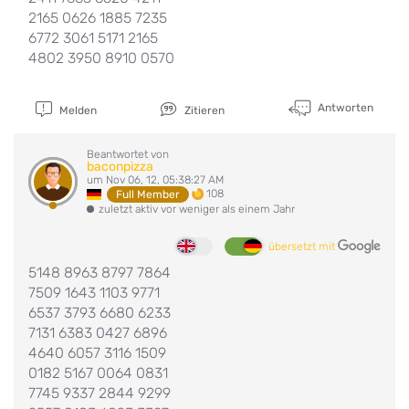
2165 0626 1885 7235
6772 3061 5171 2165
4802 3950 8910 0570
Antworten
Melden
Zitieren
Beantwortet von
baconpizza
um Nov 06, 12, 05:38:27 AM
108
Full Member
zuletzt aktiv vor weniger als einem Jahr
übersetzt mit
5148 8963 8797 7864
7509 1643 1103 9771
6537 3793 6680 6233
7131 6383 0427 6896
4640 6057 3116 1509
0182 5167 0064 0831
7745 9337 2844 9299