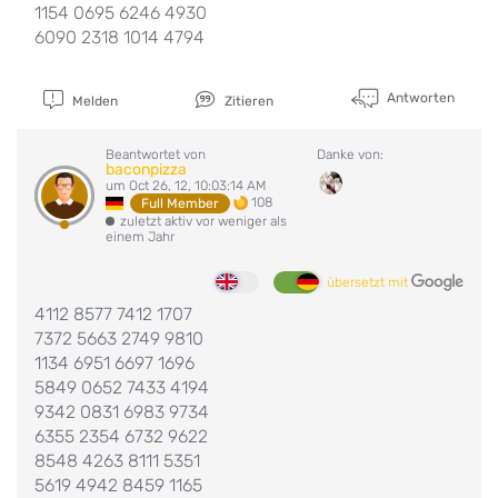
1154 0695 6246 4930
6090 2318 1014 4794
Antworten
Melden
Zitieren
Beantwortet von
Danke von:
baconpizza
um Oct 26, 12, 10:03:14 AM
108
Full Member
zuletzt aktiv vor weniger als
einem Jahr
übersetzt mit
4112 8577 7412 1707
7372 5663 2749 9810
1134 6951 6697 1696
5849 0652 7433 4194
9342 0831 6983 9734
6355 2354 6732 9622
8548 4263 8111 5351
5619 4942 8459 1165