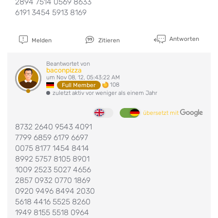
2894 7514 0569 8633
6191 3454 5913 8169
Antworten
Melden
Zitieren
Beantwortet von
baconpizza
um Nov 08, 12, 05:43:22 AM
108
Full Member
zuletzt aktiv vor weniger als einem Jahr
übersetzt mit
8732 2640 9543 4091
7799 6859 6179 6697
0075 8177 1454 8414
8992 5757 8105 8901
1009 2523 5027 4656
2857 0932 0770 1869
0920 9496 8494 2030
5618 4416 5525 8260
1949 8155 5518 0964