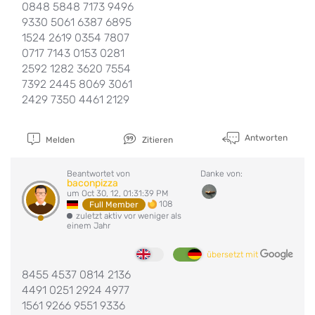
0848 5848 7173 9496
9330 5061 6387 6895
1524 2619 0354 7807
0717 7143 0153 0281
2592 1282 3620 7554
7392 2445 8069 3061
2429 7350 4461 2129
Antworten
Melden
Zitieren
Beantwortet von
Danke von:
baconpizza
um Oct 30, 12, 01:31:39 PM
108
Full Member
zuletzt aktiv vor weniger als
einem Jahr
übersetzt mit
8455 4537 0814 2136
4491 0251 2924 4977
1561 9266 9551 9336