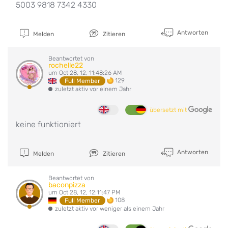
5003 9818 7342 4330
Antworten
Melden
Zitieren
Beantwortet von
rochelle22
um Oct 28, 12, 11:48:26 AM
129
Full Member
zuletzt aktiv vor einem Jahr
übersetzt mit
keine funktioniert
Antworten
Melden
Zitieren
Beantwortet von
baconpizza
um Oct 28, 12, 12:11:47 PM
108
Full Member
zuletzt aktiv vor weniger als einem Jahr