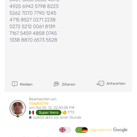
4920 6942 5798 8223
5262 7070 7790 1245
4715 8527 0271 2238
0272 5212 0061 8139
7167 5459 4858 0745
1338 8870 6573 5528
Antworten
Melden
Zitieren
Beantwortet von
mapluche
um Oct 25, 12, 02:40:05 PM
1713
Super Hero
zuletzt aktiv vor einer Stunde
übersetzt mit