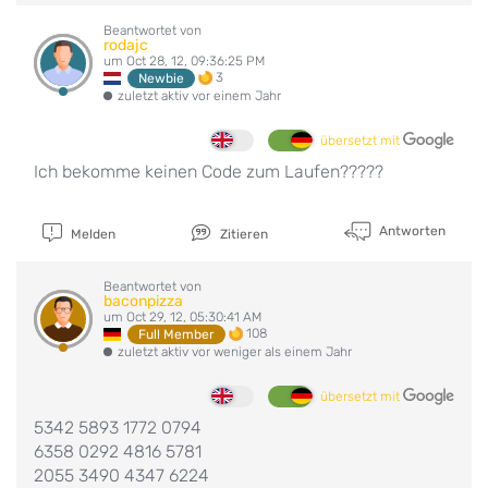
Beantwortet von
rodajc
um Oct 28, 12, 09:36:25 PM
3
Newbie
zuletzt aktiv vor einem Jahr
übersetzt mit
Ich bekomme keinen Code zum Laufen?????
Antworten
Melden
Zitieren
Beantwortet von
baconpizza
um Oct 29, 12, 05:30:41 AM
108
Full Member
zuletzt aktiv vor weniger als einem Jahr
übersetzt mit
5342 5893 1772 0794
6358 0292 4816 5781
2055 3490 4347 6224