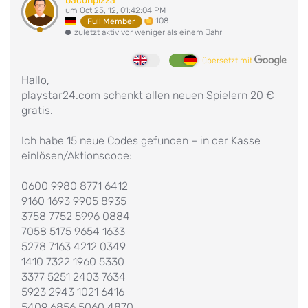
baconpizza
um Oct 25, 12, 01:42:04 PM
108
Full Member
zuletzt aktiv vor weniger als einem Jahr
übersetzt mit
Hallo,
playstar24.com schenkt allen neuen Spielern 20 €
gratis.
Ich habe 15 neue Codes gefunden – in der Kasse
einlösen/Aktionscode:
0600 9980 8771 6412
9160 1693 9905 8935
3758 7752 5996 0884
7058 5175 9654 1633
5278 7163 4212 0349
1410 7322 1960 5330
3377 5251 2403 7634
5923 2943 1021 6416
5409 6856 5060 4870