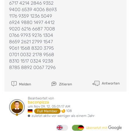
6717 4214 2846 9352
9400 6539 4006 8693
1176 9359 1236 5049
6924 9880 1497 4412
9020 6216 6687 7008
0766 9793 9276 1304
8659 2621 2799 1547
9061 1568 8320 3795
0701 0032 2178 9568
8310 1517 0324 9238
8785 8892 0067 7296
Antworten
Melden
Zitieren
Beantwortet von
baconpizza
um Nov 09, 12, 05:01:17 AM
108
Full Member
zuletzt aktiv vor weniger als einem Jahr
übersetzt mit