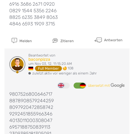
6916 3686 2671 0920
0829 1544 5356 2246
8825 6235 3849 8063
4846 6593 1909 3715
Antworten
Melden
Zitieren
Beantwortet von
baconpizza
um Nov 03, 12, 11:15:20 AM
108
Full Member
zuletzt aktiv vor weniger als einem Jahr
übersetzt mit
9807526800646717
8878908579244259
8097920472858742
9292451855966346
4013011000308047
6957188750839113
2309385181305091