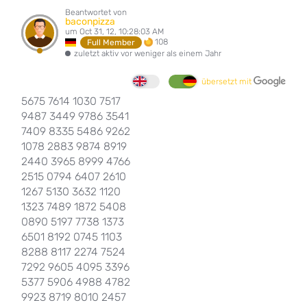
Beantwortet von
baconpizza
um Oct 31, 12, 10:28:03 AM
108
Full Member
zuletzt aktiv vor weniger als einem Jahr
übersetzt mit
5675 7614 1030 7517
9487 3449 9786 3541
7409 8335 5486 9262
1078 2883 9874 8919
2440 3965 8999 4766
2515 0794 6407 2610
1267 5130 3632 1120
1323 7489 1872 5408
0890 5197 7738 1373
6501 8192 0745 1103
8288 8117 2274 7524
7292 9605 4095 3396
5377 5906 4988 4782
9923 8719 8010 2457