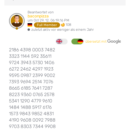
Beantwortet von
baconpizza
um Oct 29, 12, 06:19:16 PM
108
Full Member
zuletzt aktiv vor weniger als einem Jahr
übersetzt mit
2186 4398 0003 7482
3323 1144 592 35611
9724 3943 5730 1406
6272 2462 4297 1923
9595 0987 2399 9002
7393 9694 2514 7076
8665 6185 7641 7287
8223 9360 0765 2578
5341 1290 4779 9610
1484 1488 5917 6176
1573 9843 9852 4831
4190 9608 0092 7988
9703 8303 7344 9908