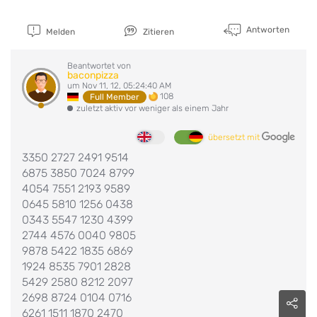
Antworten
Melden
Zitieren
Beantwortet von
baconpizza
um Nov 11, 12, 05:24:40 AM
108
Full Member
zuletzt aktiv vor weniger als einem Jahr
übersetzt mit
3350 2727 2491 9514
6875 3850 7024 8799
4054 7551 2193 9589
0645 5810 1256 0438
0343 5547 1230 4399
2744 4576 0040 9805
9878 5422 1835 6869
1924 8535 7901 2828
5429 2580 8212 2097
2698 8724 0104 0716
6261 1511 1870 2470