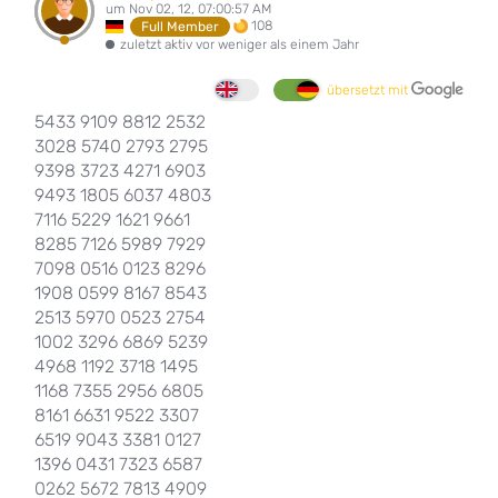
um Nov 02, 12, 07:00:57 AM
108
Full Member
zuletzt aktiv vor weniger als einem Jahr
übersetzt mit
5433 9109 8812 2532
3028 5740 2793 2795
9398 3723 4271 6903
9493 1805 6037 4803
7116 5229 1621 9661
8285 7126 5989 7929
7098 0516 0123 8296
1908 0599 8167 8543
2513 5970 0523 2754
1002 3296 6869 5239
4968 1192 3718 1495
1168 7355 2956 6805
8161 6631 9522 3307
6519 9043 3381 0127
1396 0431 7323 6587
0262 5672 7813 4909