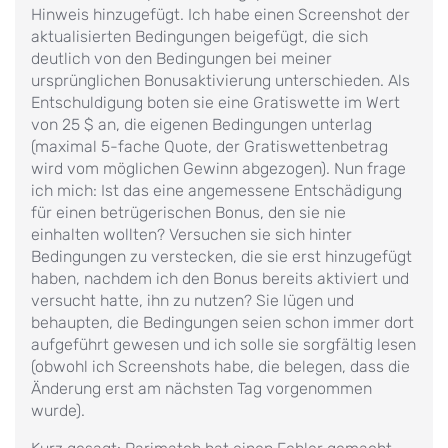
Hinweis hinzugefügt. Ich habe einen Screenshot der
aktualisierten Bedingungen beigefügt, die sich
deutlich von den Bedingungen bei meiner
ursprünglichen Bonusaktivierung unterschieden. Als
Entschuldigung boten sie eine Gratiswette im Wert
von 25 $ an, die eigenen Bedingungen unterlag
(maximal 5-fache Quote, der Gratiswettenbetrag
wird vom möglichen Gewinn abgezogen). Nun frage
ich mich: Ist das eine angemessene Entschädigung
für einen betrügerischen Bonus, den sie nie
einhalten wollten? Versuchen sie sich hinter
Bedingungen zu verstecken, die sie erst hinzugefügt
haben, nachdem ich den Bonus bereits aktiviert und
versucht hatte, ihn zu nutzen? Sie lügen und
behaupten, die Bedingungen seien schon immer dort
aufgeführt gewesen und ich solle sie sorgfältig lesen
(obwohl ich Screenshots habe, die belegen, dass die
Änderung erst am nächsten Tag vorgenommen
wurde).