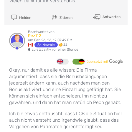
Vielen Dank für Ihr Verständnis.
Antworten
Melden
Zitieren
Beantwortet von
Rez112
um Feb 26, 26, 12:07:49 PM
22
Sr. Newbie
zuletzt aktiv vor einer Stunde
übersetzt mit
Okay, nur damit es alle wissen: Die Firma
argumentiert, dass sie die Bonusbedingungen
jederzeit ändern kann, auch nachdem man den
Bonus aktiviert und eine Einzahlung getätigt hat. Sie
können sich einfach entscheiden, ihn nicht zu
gewähren, und dann hat man natürlich Pech gehabt.
Ich bin etwas enttäuscht, dass LCB die Situation hier
auch nicht versteht und irgendwie glaubt, dass das
Vorgehen von Parimatch gerechtfertigt sei.