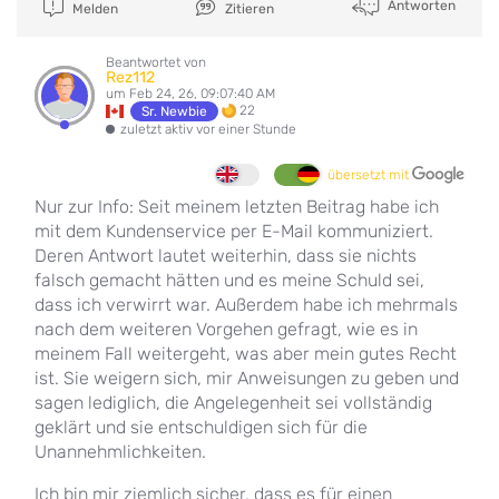
Antworten
Melden
Zitieren
Beantwortet von
Rez112
um Feb 24, 26, 09:07:40 AM
22
Sr. Newbie
zuletzt aktiv vor einer Stunde
übersetzt mit
Nur zur Info: Seit meinem letzten Beitrag habe ich
mit dem Kundenservice per E-Mail kommuniziert.
Deren Antwort lautet weiterhin, dass sie nichts
falsch gemacht hätten und es meine Schuld sei,
dass ich verwirrt war. Außerdem habe ich mehrmals
nach dem weiteren Vorgehen gefragt, wie es in
meinem Fall weitergeht, was aber mein gutes Recht
ist. Sie weigern sich, mir Anweisungen zu geben und
sagen lediglich, die Angelegenheit sei vollständig
geklärt und sie entschuldigen sich für die
Unannehmlichkeiten.
Ich bin mir ziemlich sicher, dass es für einen