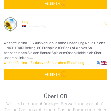
ANSEHEN
Bixy
24
vor einem Tag
Weltbet Casino – Exklusiver Bonus ohne Einzahlung Neue Spieler
– NICHT WIR! Betrag: 50 Freispiele für Book of Wolves So
beanspruchen Sie den Bonus: Spieler müssen Melde dich über
unseren Link an ,...
Weltbet Casino – Exklusiver Bonus ohne Einzahlung
ANSEHEN
Über LCB
Wir sind ein unabhängiges Berwertungsportal für
Online Casinos mit einem Casino Forum und einer