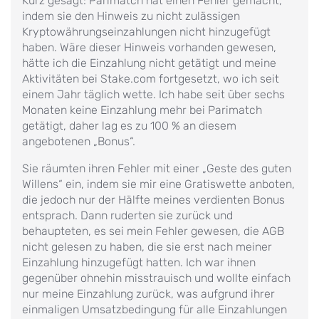
Kurz gesagt: Parimatch hat einen Fehler gemacht,
indem sie den Hinweis zu nicht zulässigen
Kryptowährungseinzahlungen nicht hinzugefügt
haben. Wäre dieser Hinweis vorhanden gewesen,
hätte ich die Einzahlung nicht getätigt und meine
Aktivitäten bei Stake.com fortgesetzt, wo ich seit
einem Jahr täglich wette. Ich habe seit über sechs
Monaten keine Einzahlung mehr bei Parimatch
getätigt, daher lag es zu 100 % an diesem
angebotenen „Bonus“.
Sie räumten ihren Fehler mit einer „Geste des guten
Willens“ ein, indem sie mir eine Gratiswette anboten,
die jedoch nur der Hälfte meines verdienten Bonus
entsprach. Dann ruderten sie zurück und
behaupteten, es sei mein Fehler gewesen, die AGB
nicht gelesen zu haben, die sie erst nach meiner
Einzahlung hinzugefügt hatten. Ich war ihnen
gegenüber ohnehin misstrauisch und wollte einfach
nur meine Einzahlung zurück, was aufgrund ihrer
einmaligen Umsatzbedingung für alle Einzahlungen