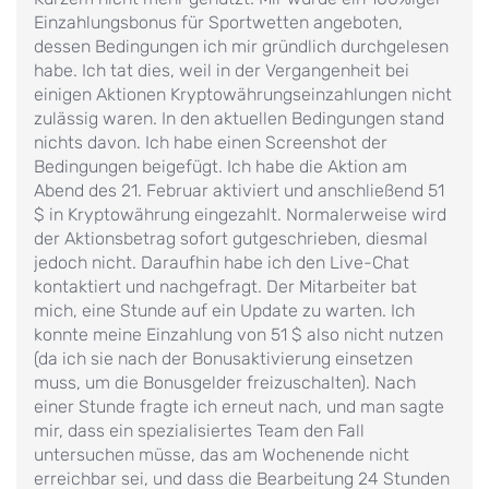
Einzahlungsbonus für Sportwetten angeboten,
dessen Bedingungen ich mir gründlich durchgelesen
habe. Ich tat dies, weil in der Vergangenheit bei
einigen Aktionen Kryptowährungseinzahlungen nicht
zulässig waren. In den aktuellen Bedingungen stand
nichts davon. Ich habe einen Screenshot der
Bedingungen beigefügt. Ich habe die Aktion am
Abend des 21. Februar aktiviert und anschließend 51
$ in Kryptowährung eingezahlt. Normalerweise wird
der Aktionsbetrag sofort gutgeschrieben, diesmal
jedoch nicht. Daraufhin habe ich den Live-Chat
kontaktiert und nachgefragt. Der Mitarbeiter bat
mich, eine Stunde auf ein Update zu warten. Ich
konnte meine Einzahlung von 51 $ also nicht nutzen
(da ich sie nach der Bonusaktivierung einsetzen
muss, um die Bonusgelder freizuschalten). Nach
einer Stunde fragte ich erneut nach, und man sagte
mir, dass ein spezialisiertes Team den Fall
untersuchen müsse, das am Wochenende nicht
erreichbar sei, und dass die Bearbeitung 24 Stunden