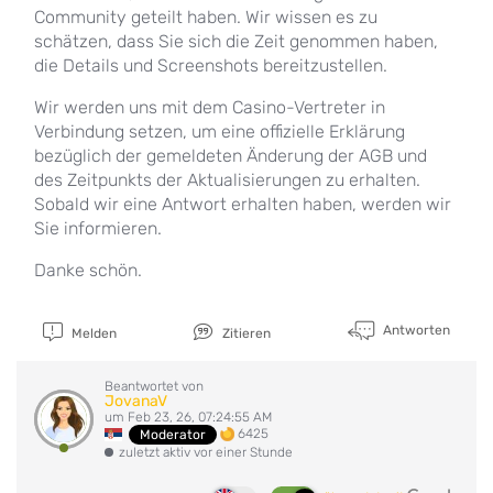
Community geteilt haben. Wir wissen es zu
schätzen, dass Sie sich die Zeit genommen haben,
die Details und Screenshots bereitzustellen.
Wir werden uns mit dem Casino-Vertreter in
Verbindung setzen, um eine offizielle Erklärung
bezüglich der gemeldeten Änderung der AGB und
des Zeitpunkts der Aktualisierungen zu erhalten.
Sobald wir eine Antwort erhalten haben, werden wir
Sie informieren.
Danke schön.
Antworten
Melden
Zitieren
Beantwortet von
JovanaV
um Feb 23, 26, 07:24:55 AM
6425
Moderator
zuletzt aktiv vor einer Stunde