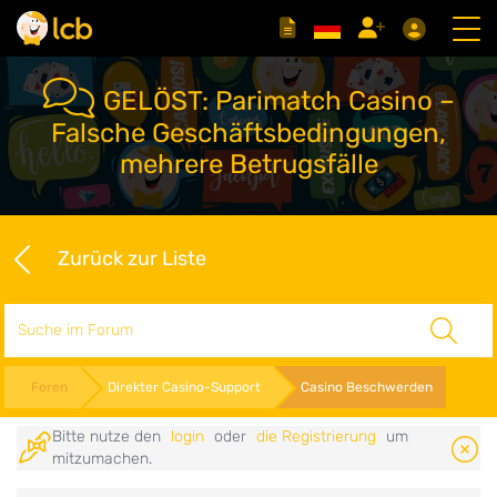
GELÖST: Parimatch Casino –
Falsche Geschäftsbedingungen,
mehrere Betrugsfälle
Zurück zur Liste
Suche
Foren
Direkter Casino-Support
Casino Beschwerden
Bitte nutze den
login
oder
die Registrierung
um
mitzumachen.