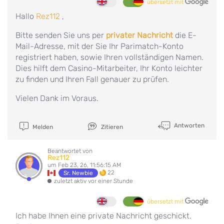
übersetzt mit
Hallo
Rez112
,
Bitte senden Sie uns per
privater Nachricht
die E-
Mail-Adresse, mit der Sie Ihr Parimatch-Konto
registriert haben, sowie Ihren vollständigen Namen.
Dies hilft dem Casino-Mitarbeiter, Ihr Konto leichter
zu finden und Ihren Fall genauer zu prüfen.
Vielen Dank im Voraus.
Antworten
Melden
Zitieren
Beantwortet von
Rez112
um Feb 23, 26, 11:56:15 AM
22
Sr. Newbie
zuletzt aktiv vor einer Stunde
übersetzt mit
Ich habe Ihnen eine private Nachricht geschickt.