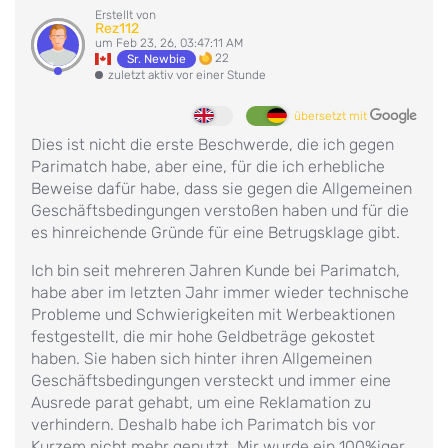
Erstellt von
Rez112
um Feb 23, 26, 03:47:11 AM
22
Sr. Newbie
zuletzt aktiv vor einer Stunde
übersetzt mit
Dies ist nicht die erste Beschwerde, die ich gegen
Parimatch habe, aber eine, für die ich erhebliche
Beweise dafür habe, dass sie gegen die Allgemeinen
Geschäftsbedingungen verstoßen haben und für die
es hinreichende Gründe für eine Betrugsklage gibt.
Ich bin seit mehreren Jahren Kunde bei Parimatch,
habe aber im letzten Jahr immer wieder technische
Probleme und Schwierigkeiten mit Werbeaktionen
festgestellt, die mir hohe Geldbeträge gekostet
haben. Sie haben sich hinter ihren Allgemeinen
Geschäftsbedingungen versteckt und immer eine
Ausrede parat gehabt, um eine Reklamation zu
verhindern. Deshalb habe ich Parimatch bis vor
Kurzem nicht mehr genutzt. Mir wurde ein 100%iger