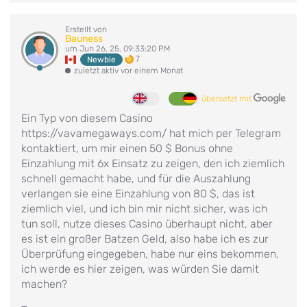
Erstellt von
Bauness
um Jun 26, 25, 09:33:20 PM
7
Newbie
zuletzt aktiv vor einem Monat
übersetzt mit
Ein Typ von diesem Casino
https://vavamegaways.com/ hat mich per Telegram
kontaktiert, um mir einen 50 $ Bonus ohne
Einzahlung mit 6x Einsatz zu zeigen, den ich ziemlich
schnell gemacht habe, und für die Auszahlung
verlangen sie eine Einzahlung von 80 $, das ist
ziemlich viel, und ich bin mir nicht sicher, was ich
tun soll, nutze dieses Casino überhaupt nicht, aber
es ist ein großer Batzen Geld, also habe ich es zur
Überprüfung eingegeben, habe nur eins bekommen,
ich werde es hier zeigen, was würden Sie damit
machen?