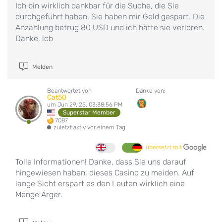
Ich bin wirklich dankbar für die Suche, die Sie
durchgeführt haben. Sie haben mir Geld gespart. Die
Anzahlung betrug 80 USD und ich hätte sie verloren.
Danke, lcb
Melden
Beantwortet von
Danke von:
Cat50
um Jun 29, 25, 03:38:56 PM
Superstar Member
7087
zuletzt aktiv vor einem Tag
übersetzt mit
Tolle Informationen! Danke, dass Sie uns darauf
hingewiesen haben, dieses Casino zu meiden. Auf
lange Sicht erspart es den Leuten wirklich eine
Menge Ärger.