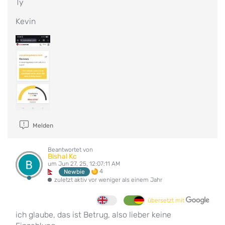
Ty
Kevin
Melden
Beantwortet von
Bishal Kc
um Jun 27, 25, 12:07:11 AM
4
Newbie
zuletzt aktiv vor weniger als einem Jahr
übersetzt mit
ich glaube, das ist Betrug, also lieber keine