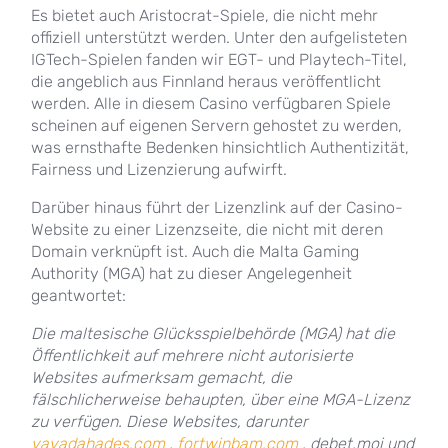
Es bietet auch Aristocrat-Spiele, die nicht mehr
offiziell unterstützt werden. Unter den aufgelisteten
IGTech-Spielen fanden wir EGT- und Playtech-Titel,
die angeblich aus Finnland heraus veröffentlicht
werden. Alle in diesem Casino verfügbaren Spiele
scheinen auf eigenen Servern gehostet zu werden,
was ernsthafte Bedenken hinsichtlich Authentizität,
Fairness und Lizenzierung aufwirft.
Darüber hinaus führt der Lizenzlink auf der Casino-
Website zu einer Lizenzseite, die nicht mit deren
Domain verknüpft ist. Auch die Malta Gaming
Authority (MGA) hat zu dieser Angelegenheit
geantwortet:
Die maltesische Glücksspielbehörde (MGA) hat die
Öffentlichkeit auf mehrere nicht autorisierte
Websites aufmerksam gemacht, die
fälschlicherweise behaupten, über eine MGA-Lizenz
zu verfügen. Diese Websites, darunter
vavadahades.com
,
fortwinbam.com
, debet.moi und