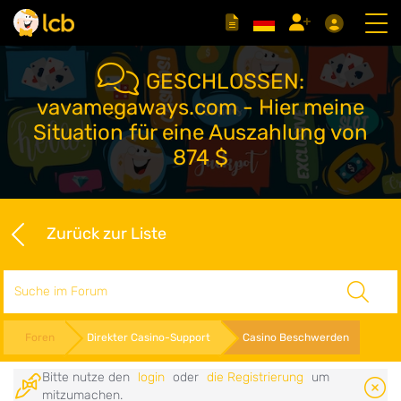
GESCHLOSSEN:
vavamegaways.com - Hier meine
Situation für eine Auszahlung von
874 $
Zurück zur Liste
Suche
Foren
Direkter Casino-Support
Casino Beschwerden
Bitte nutze den
login
oder
die Registrierung
um
mitzumachen.