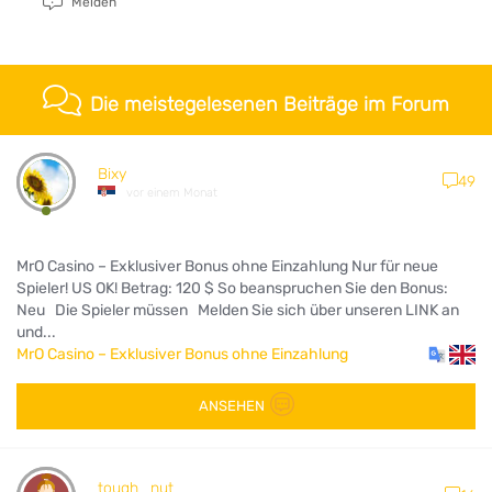
Melden
Die meistegelesenen Beiträge im Forum
Bixy
49
vor einem Monat
MrO Casino – Exklusiver Bonus ohne Einzahlung Nur für neue
Spieler! US OK! Betrag: 120 $ So beanspruchen Sie den Bonus:
Neu Die Spieler müssen Melden Sie sich über unseren LINK an
und...
MrO Casino – Exklusiver Bonus ohne Einzahlung
ANSEHEN
tough_nut