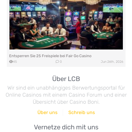
Schnappen Sie sich das 65 Freispiele Angebot von Slotoro:...
130
0
Jun 16th, 2026
Entsperren Sie 25 Freispiele bei Fair Go Casino
45
0
Jun 26th, 2026
Über LCB
Wir sind ein unabhängiges Berwertungsportal für
Online Casinos mit einem Casino Forum und einer
Übersicht über Casino Boni.
Schalten Sie heute 60 Freispiele mit dem Sonderangebot...
130
0
Jun 29th, 2026
Über uns
Schreib uns
Vernetze dich mit uns
Entdecken Sie 45 Freispiele mit dem neuesten Bonus...