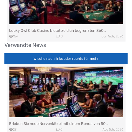
Lucky Owl Club Casino bietet zeitlich begrenzten $60...
154
0
Jun 16th, 2026
Verwandte News
Wische nach links oder rechts für mehr
Schnappen Sie sich das 65 Freispiele Angebot von Slotoro:...
134
0
Jun 16th, 2026
Erleben Sie neue Nervenkitzel mit einem Bonus von 50...
29
0
Aug 5th, 2026