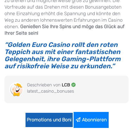
zu drehen und möglicherweise groß zu gewinnen. Die
Vorfreude auf das Drehen mit diesen Bonusangeboten
ohne Einzahlung erhöht die Spannung und könnte den
Weg zu anderen lohnenswerten Erfahrungen im Casino
ebnen.
Genießen Sie Ihre Spins und möge das Glück auf
Ihrer Seite sein!
“Golden Euro Casino rollt den roten
Teppich aus mit einer fantastischen
Gelegenheit, ihre Gaming-Plattform
auf risikofreie Weise zu erkunden.”
Geschrieben von
LCB
latest_casino_bonuses
Promotions und Boni
Abonnieren