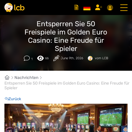
Entsperren Sie 50
Freispiele im Golden Euro
Casino: Eine Freude für
Spieler
66
June 9th, 2026
vom LCB
1
Nachrichten
Entsperren Sie 50 Freispiele im Golden Euro Casino: Eine Freude für
Spieler
Zurück