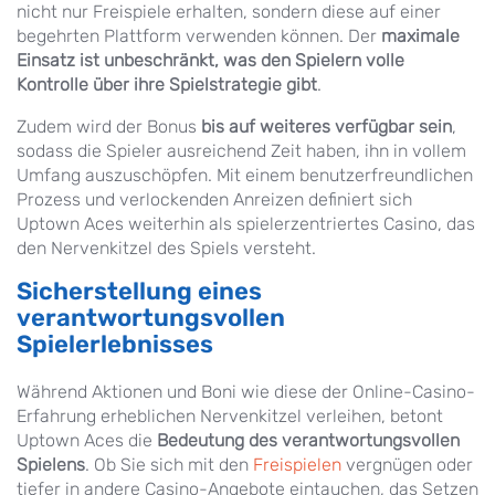
nicht nur Freispiele erhalten, sondern diese auf einer
begehrten Plattform verwenden können. Der
maximale
Einsatz ist unbeschränkt, was den Spielern volle
Kontrolle über ihre Spielstrategie gibt
.
Zudem wird der Bonus
bis auf weiteres verfügbar sein
,
sodass die Spieler ausreichend Zeit haben, ihn in vollem
Umfang auszuschöpfen. Mit einem benutzerfreundlichen
Prozess und verlockenden Anreizen definiert sich
Uptown Aces weiterhin als spielerzentriertes Casino, das
den Nervenkitzel des Spiels versteht.
Sicherstellung eines
verantwortungsvollen
Spielerlebnisses
Während Aktionen und Boni wie diese der Online-Casino-
Erfahrung erheblichen Nervenkitzel verleihen, betont
Uptown Aces die
Bedeutung des verantwortungsvollen
Spielens
. Ob Sie sich mit den
Freispielen
vergnügen oder
tiefer in andere Casino-Angebote eintauchen, das Setzen