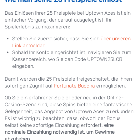
Das Einlösen Ihrer 25 Freispiele bei Uptown Aces ist ein
einfacher Vorgang, der darauf ausgelegt ist, Ihr
Spielerlebnis zu maximieren:
Stellen Sie zuerst sicher, dass Sie sich
über unseren
Link anmelden
.
Sobald Ihr Konto eingerichtet ist, navigieren Sie zum
Kassenbereich, wo Sie den Code UPTOWN25LCB
eingeben.
Damit werden die 25 Freispiele freigeschaltet, die Ihnen
sofortigen Zugriff auf
Fortunate Buddha
ermöglichen.
Ob Sie ein erfahrener Spieler oder neu in der Online-
Casino-Szene sind, diese Spins bieten eine fantastische
Gelegenheit, das Angebot von Uptown Aces zu erkunden.
Es ist wichtig zu beachten, dass, obwohl der Bonus
selbst keine sofortige Einzahlung erfordert,
eine
nominale Einzahlung notwendig ist, um Gewinne
abzuheben
.