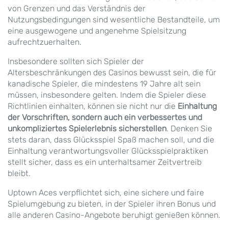
von Grenzen und das Verständnis der
Nutzungsbedingungen sind wesentliche Bestandteile, um
eine ausgewogene und angenehme Spielsitzung
aufrechtzuerhalten.
Insbesondere sollten sich Spieler der
Altersbeschränkungen des Casinos bewusst sein, die für
kanadische Spieler, die mindestens 19 Jahre alt sein
müssen, insbesondere gelten. Indem die Spieler diese
Richtlinien einhalten, können sie nicht nur die
Einhaltung
der Vorschriften, sondern auch ein verbessertes und
unkompliziertes Spielerlebnis sicherstellen
. Denken Sie
stets daran, dass Glücksspiel Spaß machen soll, und die
Einhaltung verantwortungsvoller Glücksspielpraktiken
stellt sicher, dass es ein unterhaltsamer Zeitvertreib
bleibt.
Uptown Aces verpflichtet sich, eine sichere und faire
Spielumgebung zu bieten, in der Spieler ihren Bonus und
alle anderen Casino-Angebote beruhigt genießen können.