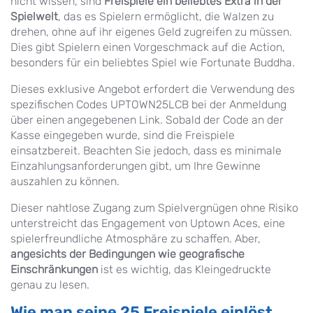
nicht wissen, sind
Freispiele ein beliebtes Extra in der
Spielwelt
, das es Spielern ermöglicht, die Walzen zu
drehen, ohne auf ihr eigenes Geld zugreifen zu müssen.
Dies gibt Spielern einen Vorgeschmack auf die Action,
besonders für ein beliebtes Spiel wie Fortunate Buddha.
Dieses exklusive Angebot erfordert die Verwendung des
spezifischen Codes UPTOWN25LCB bei der Anmeldung
über einen angegebenen Link. Sobald der Code an der
Kasse eingegeben wurde, sind die Freispiele
einsatzbereit. Beachten Sie jedoch, dass es minimale
Einzahlungsanforderungen gibt, um Ihre Gewinne
auszahlen zu können.
Dieser nahtlose Zugang zum Spielvergnügen ohne Risiko
unterstreicht das Engagement von Uptown Aces, eine
spielerfreundliche Atmosphäre zu schaffen. Aber,
angesichts der Bedingungen wie geografische
Einschränkungen
ist es wichtig, das Kleingedruckte
genau zu lesen.
Wie man seine 25 Freispiele einlöst