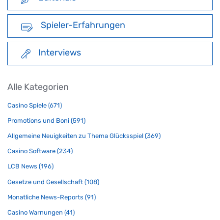
Spieler-Erfahrungen
Interviews
Alle Kategorien
Casino Spiele (671)
Promotions und Boni (591)
Allgemeine Neuigkeiten zu Thema Glücksspiel (369)
Casino Software (234)
LCB News (196)
Gesetze und Gesellschaft (108)
Monatliche News-Reports (91)
Casino Warnungen (41)