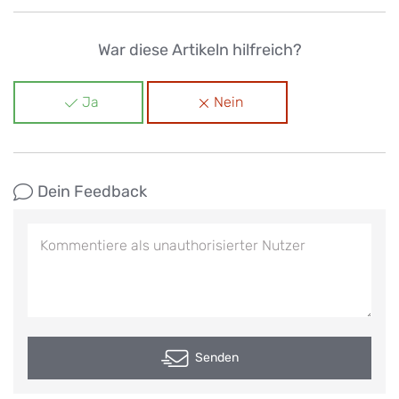
War diese Artikeln hilfreich?
Ja
Nein
Dein Feedback
Senden