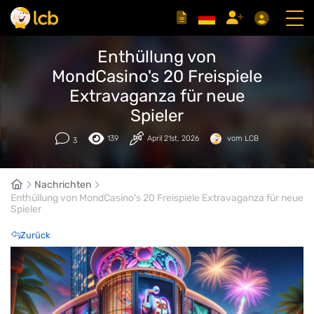
Enthüllung von
MondCasino's 20 Freispiele
Extravaganza für neue
Spieler
139
April 21st, 2026
vom LCB
3
Nachrichten
Enthüllung von MondCasino's 20 Freispiele Extravaganza für neue
Spieler
Zurück