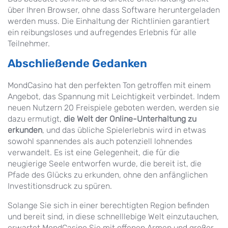
über Ihren Browser, ohne dass Software heruntergeladen
werden muss. Die Einhaltung der Richtlinien garantiert
ein reibungsloses und aufregendes Erlebnis für alle
Teilnehmer.
Abschließende Gedanken
MondCasino hat den perfekten Ton getroffen mit einem
Angebot, das Spannung mit Leichtigkeit verbindet. Indem
neuen Nutzern 20 Freispiele geboten werden, werden sie
dazu ermutigt,
die Welt der Online-Unterhaltung zu
erkunden
, und das übliche Spielerlebnis wird in etwas
sowohl spannendes als auch potenziell lohnendes
verwandelt. Es ist eine Gelegenheit, die für die
neugierige Seele entworfen wurde, die bereit ist, die
Pfade des Glücks zu erkunden, ohne den anfänglichen
Investitionsdruck zu spüren.
Solange Sie sich in einer berechtigten Region befinden
und bereit sind, in diese schnelllebige Welt einzutauchen,
erwartet MondCasino Sie mit offenen Armen und großer