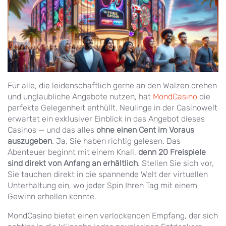
Für alle, die leidenschaftlich gerne an den Walzen drehen
und unglaubliche Angebote nutzen, hat
MondCasino
die
perfekte Gelegenheit enthüllt. Neulinge in der Casinowelt
erwartet ein exklusiver Einblick in das Angebot dieses
Casinos — und das alles
ohne einen Cent im Voraus
auszugeben
. Ja, Sie haben richtig gelesen. Das
Abenteuer beginnt mit einem Knall,
denn 20 Freispiele
sind direkt von Anfang an erhältlich
. Stellen Sie sich vor,
Sie tauchen direkt in die spannende Welt der virtuellen
Unterhaltung ein, wo jeder Spin Ihren Tag mit einem
Gewinn erhellen könnte.
MondCasino bietet einen verlockenden Empfang, der sich