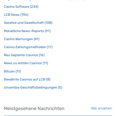
Casino Software (234)
LCB News (196)
Gesetze und Gesellschaft (108)
Monatliche News-Reports (91)
Casino Warnungen (41)
Casino Zahlungsmethoden (17)
Neu Geplante Casinos (16)
News zu echten Casinos (11)
Bitcoin (11)
Bewährte Casinos auf LCB (8)
Unseriöse Geschäftsbedingungen (5)
Meistgesehene Nachrichten
Alle ansehen