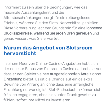
Informiert zu sein über die Bedingungen, wie das
maximale Auszahlungslimit und die
Altersbeschränkungen, sorgt für ein reibungsloses
Erlebnis, während Sie den Slots-Nervenkitzel genießen.
Diese Vorbereitung legt den Grundstein für eine
lohnende
Glücksspielreise, während Sie jeden Dreh genießen
und
genau wissen, was Sie erwartet.
Warum das Angebot von Slotsroom
hervorsticht
In einem Meer von Online-Casino-Angeboten hebt sich
der neueste Bonus von Slotsroom Casino dadurch hervor,
dass er den Spielern einen
ausgezeichneten Anreiz ohne
Einzahlung
bietet. Es ist die Chance auf einige extra
Gewinne von Anfang an, ohne dass eine anfängliche
Einzahlung notwendig ist. Slot-Enthusiasten können sich
fröhlich engagieren, ohne sich unter Druck gesetzt zu
fühlen, sofort ihre Mittel zu investieren.