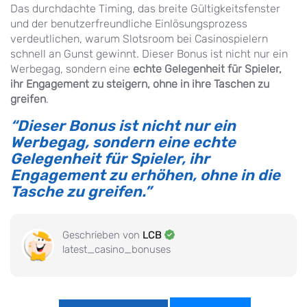
Das durchdachte Timing, das breite Gültigkeitsfenster
und der benutzerfreundliche Einlösungsprozess
verdeutlichen, warum Slotsroom bei Casinospielern
schnell an Gunst gewinnt. Dieser Bonus ist nicht nur ein
Werbegag, sondern eine
echte Gelegenheit für Spieler,
ihr Engagement zu steigern, ohne in ihre Taschen zu
greifen
.
“Dieser Bonus ist nicht nur ein
Werbegag, sondern eine echte
Gelegenheit für Spieler, ihr
Engagement zu erhöhen, ohne in die
Tasche zu greifen.”
Geschrieben von
LCB
latest_casino_bonuses