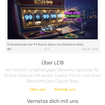
Schnappen Sie sich das 65 Freispiele Angebot von Slotoro:...
133
0
Jun 16th, 2026
Entschlüsseln der 99 Bonus Spins von Detective Slots
11
0
Aug 7th, 2026
Über LCB
Wir sind ein unabhängiges Berwertungsportal für
Online Casinos mit einem Casino Forum und einer
Übersicht über Casino Boni.
Schalten Sie heute 60 Freispiele mit dem Sonderangebot...
132
0
Jun 29th, 2026
Über uns
Schreib uns
Vernetze dich mit uns
Erleben Sie neue Nervenkitzel mit einem Bonus von 50...