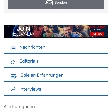
Senden
Nachrichten
Editorials
Spieler-Erfahrungen
Interviews
Alle Kategorien