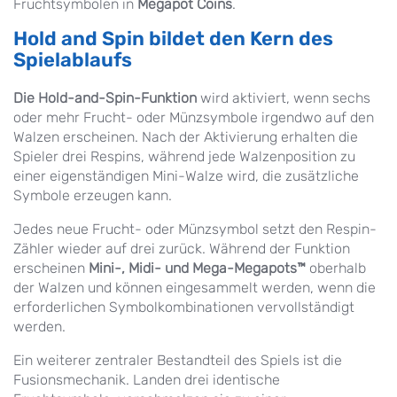
Fruchtsymbolen in
Megapot Coins
.
Hold and Spin bildet den Kern des
Spielablaufs
Die Hold-and-Spin-Funktion
wird aktiviert, wenn sechs
oder mehr Frucht- oder Münzsymbole irgendwo auf den
Walzen erscheinen. Nach der Aktivierung erhalten die
Spieler drei Respins, während jede Walzenposition zu
einer eigenständigen Mini-Walze wird, die zusätzliche
Symbole erzeugen kann.
Jedes neue Frucht- oder Münzsymbol setzt den Respin-
Zähler wieder auf drei zurück. Während der Funktion
erscheinen
Mini-, Midi- und Mega-Megapots™
oberhalb
der Walzen und können eingesammelt werden, wenn die
erforderlichen Symbolkombinationen vervollständigt
werden.
Ein weiterer zentraler Bestandteil des Spiels ist die
Fusionsmechanik. Landen drei identische