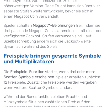
Fruchtsymbole, verschmelzen sie zu einer
höherwertigen Version. Jede Frucht kann sich über vier
separate Stufen weiterentwickeln, bevor sie sich in
einen Megapot Coin verwandelt.
Spieler schalten
Megapot™-Belohnungen
frei, indem sie
drei passende Megapot Coins sammeln, die mit einer der
verfügbaren Jackpot-Stufen verbunden sind. Laut
Spielbeschreibung ändern sich die Jackpot-Werte
dynamisch während des Spiels.
Freispiele bringen gesperrte Symbole
und Multiplikatoren
Die
Freispiele-Funktion
startet, wenn
drei oder mehr
Scatter-Symbole erscheinen
. Spieler erhalten zunächst
12 Freispiele. Zusätzliche Freispiele werden vergeben,
wenn weitere Scatter-Symbole landen.
Während der Bonusfunktion bleiben Frucht- und
Münzsymbole für einen zusätzlichen Dreh auf den