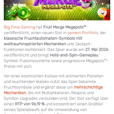
Big Time Gaming
hat
Fruit Merge Megapots™
veröffentlicht, einen neuen Slot in
seinem Portfolio
, der
klassische Fruchtautomaten-Symbole mit
weltrauminspirierten Mechaniken
und Jackpot-
Funktionen kombiniert. Das Spiel wurde am
27. Mai 2026
veröffentlicht und bringt
Hold-and-Spin-Gameplay
,
Symbol-Fusionssysteme sowie progressive Megapots™-
Preise mit sich.
Vor einer kosmischen Kulisse mit animierten Planeten
und leuchtenden Walzen nutzt das Spiel bekannte
Fruchtsymbole und ergänzt diese um
mehrschichtige
Mechaniken
, die mit Multiplikatoren, Respins und
Symbol-Upgrades verbunden sind. Der Slot verfügt über
einen
RTP von 96,19 %
und konzentriert einen Großteil
seines Spielablaufs auf die Umwandlung von