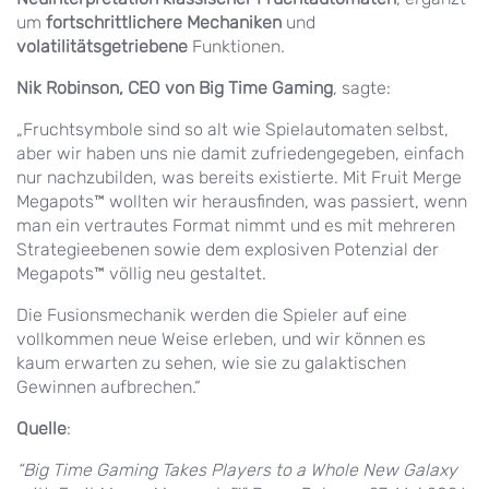
um
fortschrittlichere Mechaniken
und
volatilitätsgetriebene
Funktionen.
Nik Robinson, CEO von Big Time Gaming
, sagte:
„Fruchtsymbole sind so alt wie Spielautomaten selbst,
aber wir haben uns nie damit zufriedengegeben, einfach
nur nachzubilden, was bereits existierte. Mit Fruit Merge
Megapots™ wollten wir herausfinden, was passiert, wenn
man ein vertrautes Format nimmt und es mit mehreren
Strategieebenen sowie dem explosiven Potenzial der
Megapots™ völlig neu gestaltet.
Die Fusionsmechanik werden die Spieler auf eine
vollkommen neue Weise erleben, und wir können es
kaum erwarten zu sehen, wie sie zu galaktischen
Gewinnen aufbrechen.“
Quelle
:
“Big Time Gaming Takes Players to a Whole New Galaxy