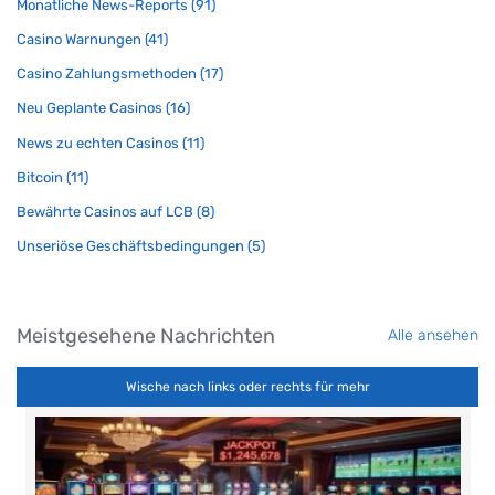
Monatliche News-Reports (91)
Casino Warnungen (41)
Casino Zahlungsmethoden (17)
Neu Geplante Casinos (16)
News zu echten Casinos (11)
Bitcoin (11)
Bewährte Casinos auf LCB (8)
Unseriöse Geschäftsbedingungen (5)
Meistgesehene Nachrichten
Alle ansehen
Wische nach links oder rechts für mehr