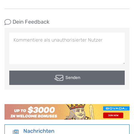
Dein Feedback
Senden
Nachrichten