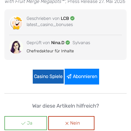
with Fruit Merge Megapots™”,
Press Release 27. Mai 2026
Geschrieben von
LCB
latest_casino_bonuses
Geprüft von
Nina.D
Sylvanas
Chefredakteur für Inhalte
Casino Spiele
Abonnieren
War diese Artikeln hilfreich?
Ja
Nein