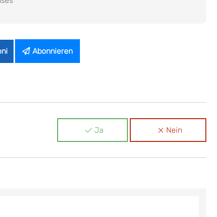
uses
ni
Abonnieren
Ja
Nein