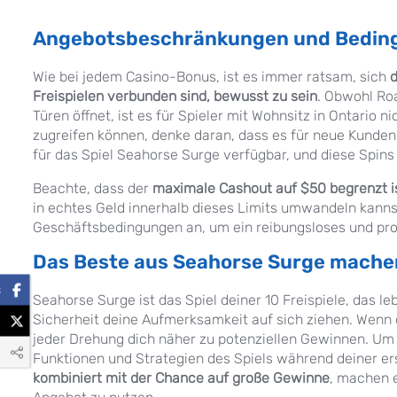
Angebotsbeschränkungen und Bedin
Wie bei jedem Casino-Bonus, ist es immer ratsam, sich
d
Freispielen verbunden sind, bewusst zu sein
. Obwohl Ro
Türen öffnet, ist es für Spieler mit Wohnsitz in Ontario n
zugreifen können, denke daran, dass es für neue Kunden a
für das Spiel Seahorse Surge verfügbar, und diese Spins
Beachte, dass der
maximale Cashout auf $50 begrenzt i
in echtes Geld innerhalb dieses Limits umwandeln kanns
Geschäftsbedingungen an, um ein reibungsloses und pro
Das Beste aus Seahorse Surge mache
k
Seahorse Surge ist das Spiel deiner 10 Freispiele, das l
Sicherheit deine Aufmerksamkeit auf sich ziehen. Wenn 
jeder Drehung dich näher zu potenziellen Gewinnen. Um d
Funktionen und Strategien des Spiels während deiner er
kombiniert mit der Chance auf große Gewinne
, machen e