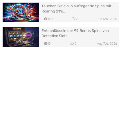
Tauchen Sie ein in aufregende Spins mit
Roaring 21's...
149
2
Jun 6th, 2025
Entschlüsseln der 99 Bonus Spins von
Detective Slots
19
0
Aug 7th, 2026