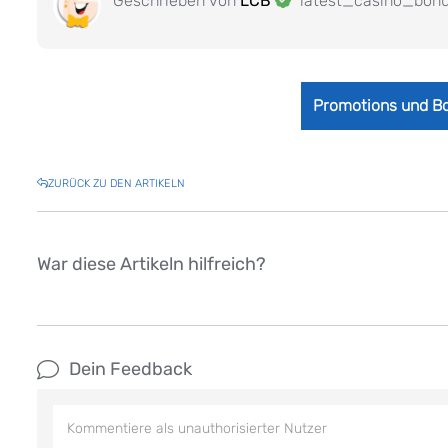
Geschrieben von
LCB
latest_casino_bon
Promotions und Bo
ZURÜCK ZU DEN ARTIKELN
War diese Artikeln hilfreich?
Dein Feedback