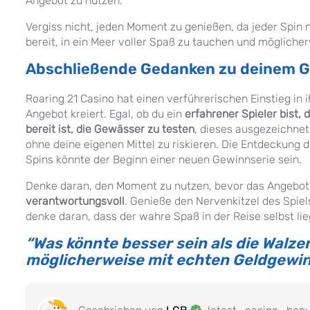
Angebot zu nutzen.
Vergiss nicht, jeden Moment zu genießen, da jeder Spin
bereit, in ein Meer voller Spaß zu tauchen und möglich
Abschließende Gedanken zu deinem 
Roaring 21 Casino hat einen verführerischen Einstieg in
Angebot kreiert. Egal, ob du ein
erfahrener Spieler bist,
bereit ist, die Gewässer zu testen
, dieses ausgezeichnete
ohne deine eigenen Mittel zu riskieren. Die Entdeckung
Spins könnte der Beginn einer neuen Gewinnserie sein.
Denke daran, den Moment zu nutzen, bevor das Angebot
verantwortungsvoll
. Genieße den Nervenkitzel des Spiel
denke daran, dass der wahre Spaß in der Reise selbst lie
“Was könnte besser sein als die Walze
möglicherweise mit echten Geldgewi