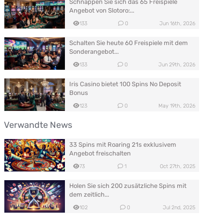
Schnappen Sie sich das 65 Freispiele
Angebot von Slotoro:...
133
0
Jun 16th, 2026
Schalten Sie heute 60 Freispiele mit dem
Sonderangebot...
133
0
Jun 29th, 2026
Iris Casino bietet 100 Spins No Deposit
Bonus
123
0
May 19th, 2026
Verwandte News
33 Spins mit Roaring 21s exklusivem
Angebot freischalten
73
1
Oct 27th, 2025
Holen Sie sich 200 zusätzliche Spins mit
dem zeitlich...
102
0
Jul 2nd, 2025