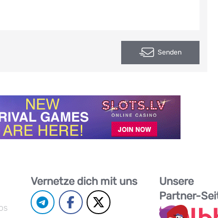
Senden
Vernetze dich mit uns
Unsere
Partner-Sei
os