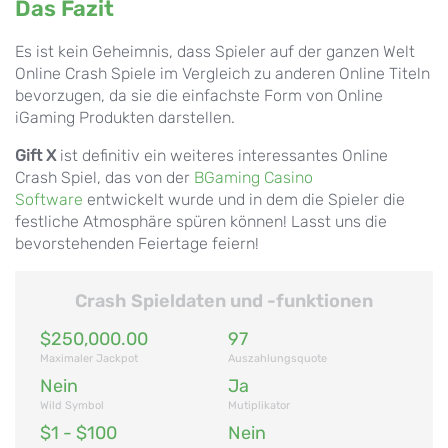
Das Fazit
Es ist kein Geheimnis, dass Spieler auf der ganzen Welt
Online Crash Spiele im Vergleich zu anderen Online Titeln
bevorzugen, da sie die einfachste Form von Online
iGaming Produkten darstellen.
Gift X
ist definitiv ein weiteres interessantes Online
Crash Spiel, das von der
BGaming Casino
Software
entwickelt wurde und in dem die Spieler die
festliche Atmosphäre spüren können! Lasst uns die
bevorstehenden Feiertage feiern!
Crash Spieldaten und -funktionen
$250,000.00
97
Maximaler Jackpot
Auszahlungsquote
Nein
Ja
Wild Symbol
Mutiplikator
$1 - $100
Nein