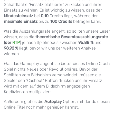
Schaltfläche "Einsatz platzieren" zu klicken und ihren
Einsatz zu wählen. Es ist wichtig zu wissen, dass der
Mindesteinsatz
bei
0,10
Credits liegt, während der
maximale Einsatz
bis zu
100 Credits
betragen kann.
Was die Auszahlungsrate angeht, so sollten unsere Leser
wissen, dass die
theoretische Gesamtauszahlungsrate
(der
RTP
)
je nach Spielmodus zwischen
96,88 %
und
98,92 %
liegt, bevor wir uns der weiteren Analyse
widmen.
Was das Gameplay angeht, so bietet dieses Online Crash
Spiel nichts Neues oder Revolutionäres. Bevor der
Schlitten vom Bildschirm verschwindet, müssen die
Spieler den "Cashout" Button drücken und ihr Einsatz
wird mit dem auf dem Bildschirm angezeigten
Koeffizienten multipliziert.
Außerdem gibt es die
Autoplay
Option, mit der du diesen
Online Titel noch mehr genießen kannst.