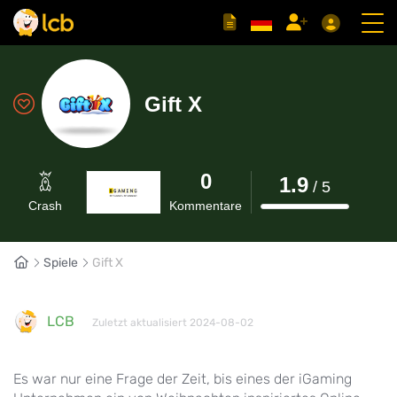
Gift X
0
1.9
/ 5
Kommentare
Crash
Spiele
Gift X
LCB
Zuletzt aktualisiert 2024-08-02
Es war nur eine Frage der Zeit, bis eines der iGaming