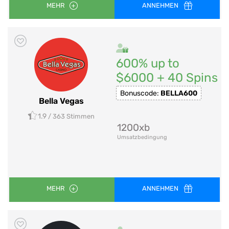
MEHR
ANNEHMEN
600% up to
$6000 + 40 Spins
Bonuscode:
BELLA600
Bella Vegas
1.9
/ 363 Stimmen
1200xb
Umsatzbedingung
MEHR
ANNEHMEN