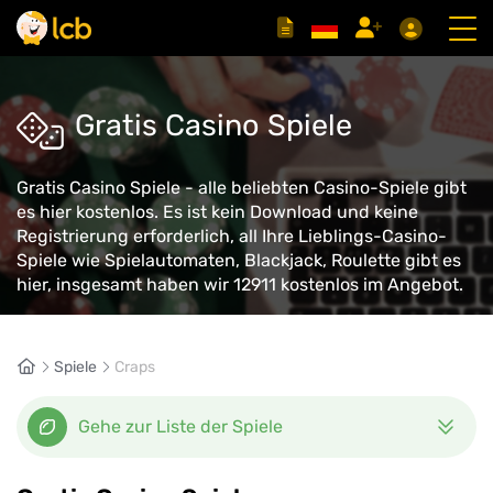
Gratis Casino Spiele
Gratis Casino Spiele - alle beliebten Casino-Spiele gibt
es hier kostenlos. Es ist kein Download und keine
Registrierung erforderlich, all Ihre Lieblings-Casino-
Spiele wie Spielautomaten, Blackjack, Roulette gibt es
hier, insgesamt haben wir 12911 kostenlos im Angebot.
Spiele
Craps
Gehe zur Liste der Spiele