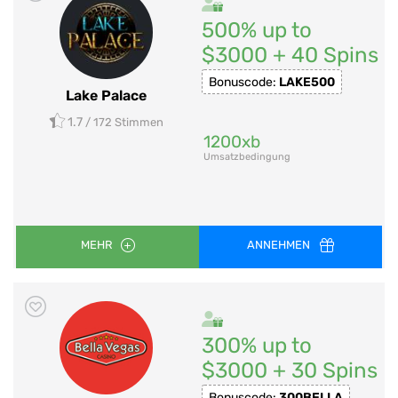
500% up to
$3000 + 40 Spins
Bonuscode:
LAKE500
Lake Palace
1.7
/ 172 Stimmen
1200xb
Umsatzbedingung
MEHR
ANNEHMEN
300% up to
$3000 + 30 Spins
Bonuscode:
300BELLA