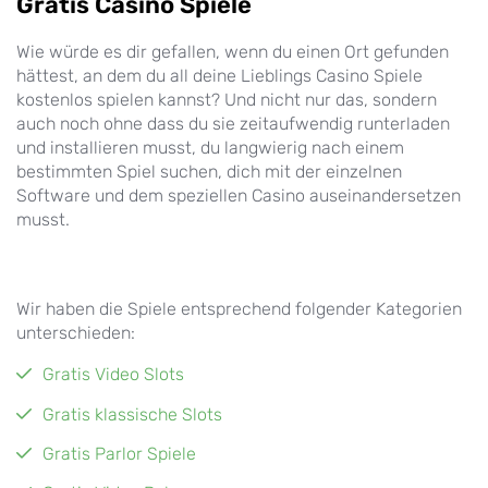
Gratis Casino Spiele
Wie würde es dir gefallen, wenn du einen Ort gefunden
hättest, an dem du all deine Lieblings Casino Spiele
kostenlos spielen kannst? Und nicht nur das, sondern
auch noch ohne dass du sie zeitaufwendig runterladen
und installieren musst, du langwierig nach einem
bestimmten Spiel suchen, dich mit der einzelnen
Software und dem speziellen Casino auseinandersetzen
musst.
Wir haben die Spiele entsprechend folgender Kategorien
unterschieden:
Gratis Video Slots
Gratis klassische Slots
Gratis Parlor Spiele