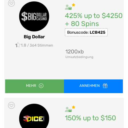
425% up to $4250
+ 80 Spins
Bonuscode:
LCB425
Big Dollar
1.8
/ 364 Stimmen
1200xb
Umsatzbedingung
MEHR
ANNEHMEN
150% up to $150