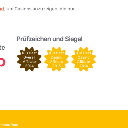
rf
, um Casinos anzuzeigen, die nur
Prüfzeichen und Siegel
te
iGB Best
iGB Best
iGB Best
Overall
Casino
Casino
Affiliate
Affiliate
Affiliate
2014
2013
2014
itenaufbau