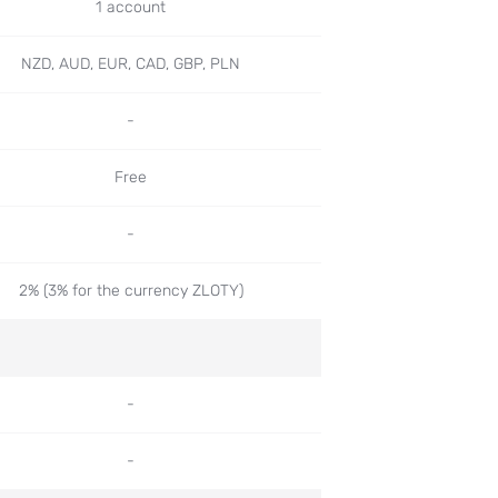
1 account
NZD, AUD, EUR, CAD, GBP, PLN
-
Free
-
2% (3% for the currency ZLOTY)
-
-