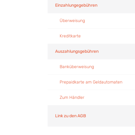
Einzahlungegebühren
Überweisung
Kreditkarte
Auszahlungsgebühren
Banküberweisung
Prepaidkarte am Geldautomaten
Zum Händler
Link zu den AGB