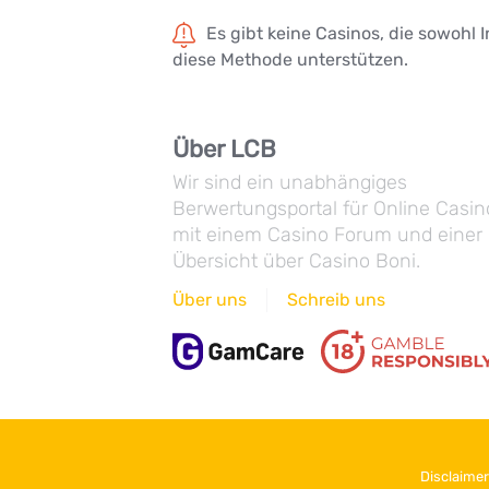
Es gibt keine Casinos, die sowohl 
diese Methode unterstützen.
Über LCB
Wir sind ein unabhängiges
Berwertungsportal für Online Casin
mit einem Casino Forum und einer
Übersicht über Casino Boni.
Über uns
Schreib uns
Disclaimer