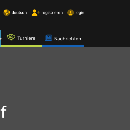
deutsch
registrieren
login
Turniere
en
Nachrichten
f