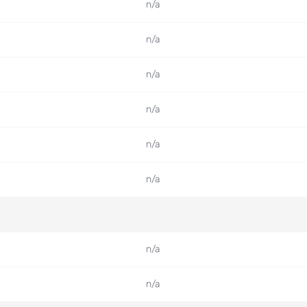
n/a
n/a
n/a
n/a
n/a
n/a
n/a
n/a