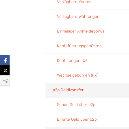
Verfügbare Konten
Verfügbare Währungen
Einmaliger Anmeldebonus
Kontoführungsgebühren
Konto ungenutzt
k
Wechselgebühren (FX)
p2p Geldtransfer
Sende Geld über p2p
Erhalte Geld über p2p