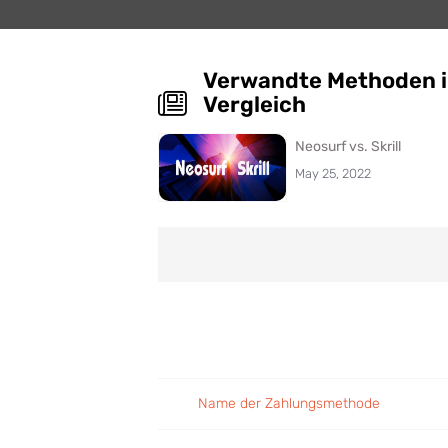
Verwandte Methoden 
Vergleich
Neosurf vs. Skrill
May 25, 2022
Name der Zahlungsmethode