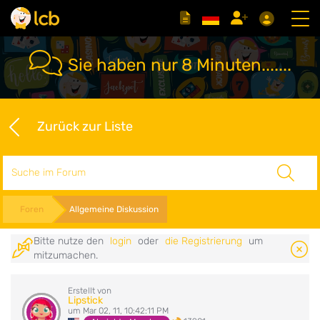
Sie haben nur 8 Minuten.......
Zurück zur Liste
Suche
Foren
Allgemeine Diskussion
Bitte nutze den
login
oder
die Registrierung
um
mitzumachen.
Erstellt von
Lipstick
um Mar 02, 11, 10:42:11 PM