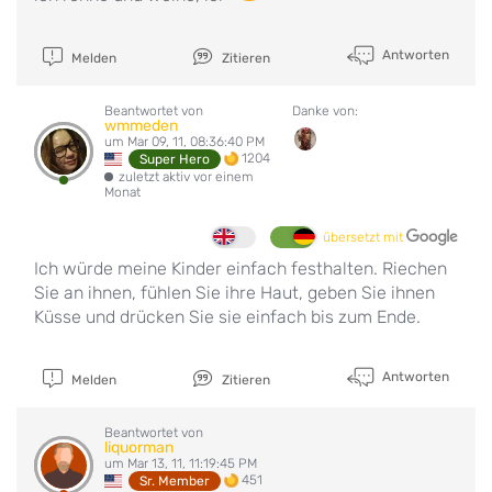
Antworten
Melden
Zitieren
Beantwortet von
Danke von:
wmmeden
um Mar 09, 11, 08:36:40 PM
1204
Super Hero
zuletzt aktiv vor einem
Monat
übersetzt mit
Ich würde meine Kinder einfach festhalten. Riechen
Sie an ihnen, fühlen Sie ihre Haut, geben Sie ihnen
Küsse und drücken Sie sie einfach bis zum Ende.
Antworten
Melden
Zitieren
Beantwortet von
liquorman
um Mar 13, 11, 11:19:45 PM
451
Sr. Member