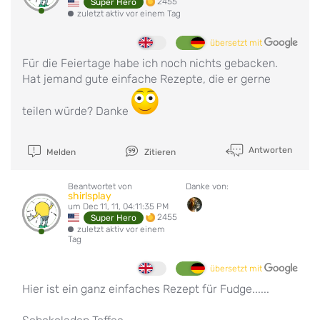
2455
Super Hero
zuletzt aktiv vor einem Tag
übersetzt mit
Für die Feiertage habe ich noch nichts gebacken.
Hat jemand gute einfache Rezepte, die er gerne
teilen würde? Danke
Antworten
Melden
Zitieren
Beantwortet von
Danke von:
shirlsplay
um Dec 11, 11, 04:11:35 PM
2455
Super Hero
zuletzt aktiv vor einem
Tag
übersetzt mit
Hier ist ein ganz einfaches Rezept für Fudge......