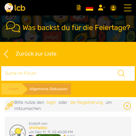
Was backst du für die Feiertage?
Zurück zur Liste
Suche
Foren
Allgemeine Diskussion
Bitte nutze den
login
oder
die Registrierung
um
mitzumachen.
Erstellt von
shirlsplay
um Dec 11, 11, 02:40:00 PM