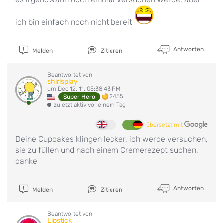
ich bin einfach noch nicht bereit
Antworten
Melden
Zitieren
Beantwortet von
shirlsplay
um Dec 12, 11, 05:38:43 PM
2455
Super Hero
zuletzt aktiv vor einem Tag
übersetzt mit
Deine Cupcakes klingen lecker, ich werde versuchen,
sie zu füllen und nach einem Cremerezept suchen,
danke
Antworten
Melden
Zitieren
Beantwortet von
Lipstick