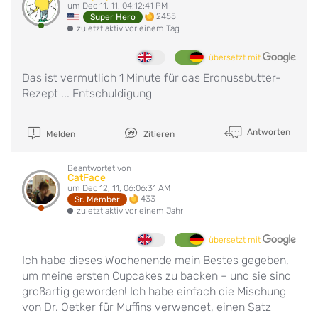
um Dec 11, 11, 04:12:41 PM
2455
Super Hero
zuletzt aktiv vor einem Tag
übersetzt mit
Das ist vermutlich 1 Minute für das Erdnussbutter-
Rezept ... Entschuldigung
Antworten
Melden
Zitieren
Beantwortet von
CatFace
um Dec 12, 11, 06:06:31 AM
433
Sr. Member
zuletzt aktiv vor einem Jahr
übersetzt mit
Ich habe dieses Wochenende mein Bestes gegeben,
um meine ersten Cupcakes zu backen – und sie sind
großartig geworden! Ich habe einfach die Mischung
von Dr. Oetker für Muffins verwendet, einen Satz