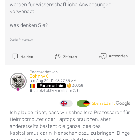
werden für wissenschaftliche Anwendungen
verwendet.
Was denken Sie?
Quelle: Physorg.com
Antworten
Melden
Zitieren
Beantwortet von
JohnnyK
um Aug 30, 11, 03:27:35 AM
30868
Forum admin
zuletzt aktiv vor einem Jahr
übersetzt mit
Ich glaube nicht, dass wir schnellere Prozessoren für
Heimcomputer oder Laptops brauchen, aber
andererseits besteht die ganze Idee des
Kapitalismus darin, Menschen dazu zu bringen, Dinge
zu kaufen, die sie nicht wirklich brauchen. Ich