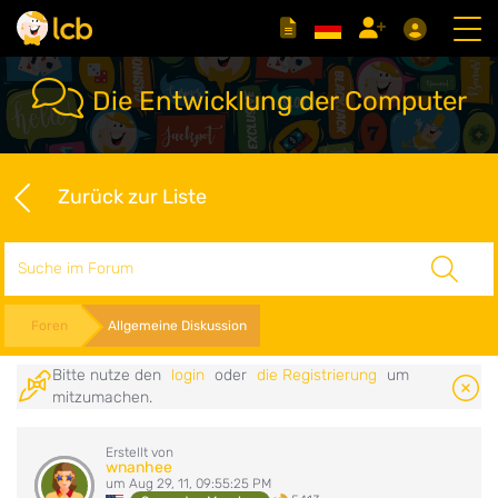
Die Entwicklung der Computer
Zurück zur Liste
Suche
Foren
Allgemeine Diskussion
Bitte nutze den
login
oder
die Registrierung
um
mitzumachen.
Erstellt von
wnanhee
um Aug 29, 11, 09:55:25 PM