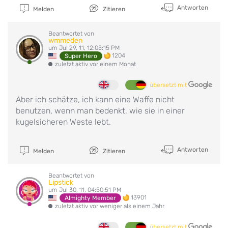
Antworten
Melden
Zitieren
Beantwortet von
wmmeden
um Jul 29, 11, 12:05:15 PM
1204
Super Hero
zuletzt aktiv vor einem Monat
übersetzt mit
Aber ich schätze, ich kann eine Waffe nicht
benutzen, wenn man bedenkt, wie sie in einer
kugelsicheren Weste lebt.
Antworten
Melden
Zitieren
Beantwortet von
Lipstick
um Jul 30, 11, 04:50:51 PM
13901
Almighty Member
zuletzt aktiv vor weniger als einem Jahr
übersetzt mit