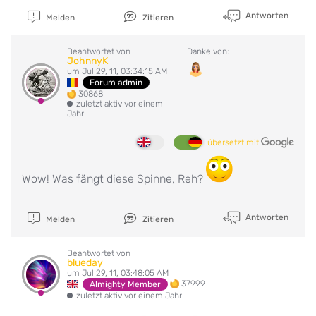
Antworten
Melden
Zitieren
Beantwortet von
Danke von:
JohnnyK
um Jul 29, 11, 03:34:15 AM
Forum admin
30868
zuletzt aktiv vor einem
Jahr
übersetzt mit
Wow! Was fängt diese Spinne, Reh?
Antworten
Melden
Zitieren
Beantwortet von
blueday
um Jul 29, 11, 03:48:05 AM
37999
Almighty Member
zuletzt aktiv vor einem Jahr