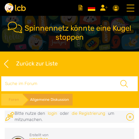
Spinnennetz könnte eine Kugel
stoppen
Zurück zur Liste
Suche
Foren
Allgemeine Diskussion
Bitte nutze den
login
oder
die Registrierung
um
mitzumachen.
Erstellt von