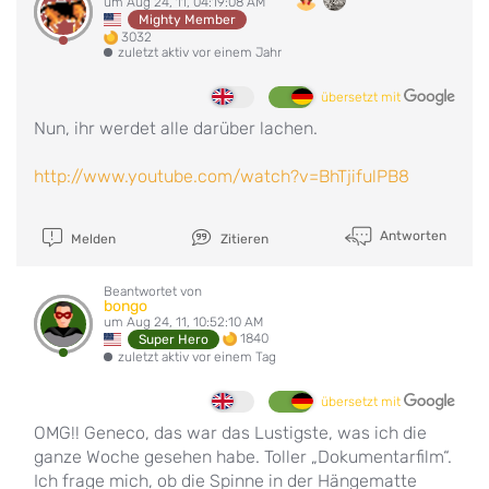
um Aug 24, 11, 04:19:08 AM
Mighty Member
3032
zuletzt aktiv vor einem Jahr
übersetzt mit
Nun, ihr werdet alle darüber lachen.
http://www.youtube.com/watch?v=BhTjifulPB8
Antworten
Melden
Zitieren
Beantwortet von
bongo
um Aug 24, 11, 10:52:10 AM
1840
Super Hero
zuletzt aktiv vor einem Tag
übersetzt mit
OMG!! Geneco, das war das Lustigste, was ich die
ganze Woche gesehen habe. Toller „Dokumentarfilm“.
Ich frage mich, ob die Spinne in der Hängematte