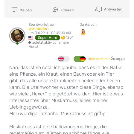
Antworten
Melden
Zitieren
Beantwortet von
Danke von:
wmmeden
um Jul 29, 11, 02:49:10 AM
1204
Super Hero
zuletzt aktiv vor einem
Monat
übersetzt mit
Nan, das ist so cool. Ich glaube, dass es in der Natur
eine Pflanze, ein Kraut, einen Baum oder ein Tier
gibt, das alle unsere Krankheiten heilen oder heilen
kann. Die Ureinwohner wussten diese Dinge, ebenso
wie viele „Hexen“, die getötet wurden. Hier ist etwas
Interessantes über Muskatnuss, eines meiner
Lieblingsgewürze.
Merkwürdige Tatsache: Muskatnuss ist giftig
Muskatnuss ist eine halluzinogene Droge, die
regelmäßig zum Würzen so schöner Dinge wie