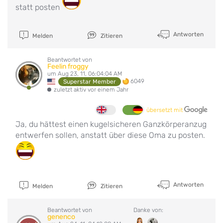
statt posten
Antworten
Melden
Zitieren
Beantwortet von
Feelin froggy
um Aug 23, 11, 06:04:04 AM
6049
Superstar Member
zuletzt aktiv vor einem Jahr
übersetzt mit
Ja, du hättest einen kugelsicheren Ganzkörperanzug
entwerfen sollen, anstatt über diese Oma zu posten.
Antworten
Melden
Zitieren
Beantwortet von
Danke von:
genenco