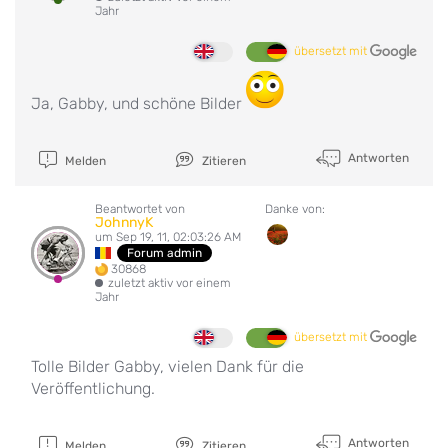
Jahr
übersetzt mit
Ja, Gabby, und schöne Bilder
Antworten
Melden
Zitieren
Beantwortet von
Danke von:
JohnnyK
um Sep 19, 11, 02:03:26 AM
Forum admin
30868
zuletzt aktiv vor einem
Jahr
übersetzt mit
Tolle Bilder Gabby, vielen Dank für die
Veröffentlichung.
Antworten
Melden
Zitieren