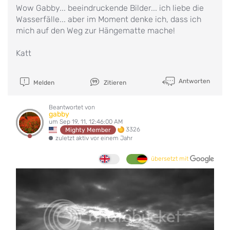
Wow Gabby... beeindruckende Bilder... ich liebe die
Wasserfälle... aber im Moment denke ich, dass ich
mich auf den Weg zur Hängematte mache!
Katt
Antworten
Melden
Zitieren
Beantwortet von
gabby
um Sep 19, 11, 12:46:00 AM
3326
Mighty Member
zuletzt aktiv vor einem Jahr
übersetzt mit