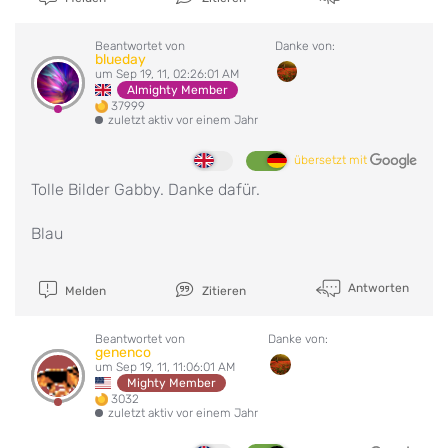
Beantwortet von
Danke von:
blueday
um Sep 19, 11, 02:26:01 AM
Almighty Member
37999
zuletzt aktiv vor einem Jahr
übersetzt mit
Tolle Bilder Gabby. Danke dafür.
Blau
Antworten
Melden
Zitieren
Beantwortet von
Danke von:
genenco
um Sep 19, 11, 11:06:01 AM
Mighty Member
3032
zuletzt aktiv vor einem Jahr