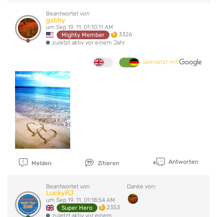
Beantwortet von
gabby
um Sep 19, 11, 01:10:11 AM
3326
Mighty Member
zuletzt aktiv vor einem Jahr
übersetzt mit
Antworten
Melden
Zitieren
Beantwortet von
Danke von:
LuckyRJ
um Sep 19, 11, 01:18:54 AM
2353
Super Hero
zuletzt aktiv vor einem