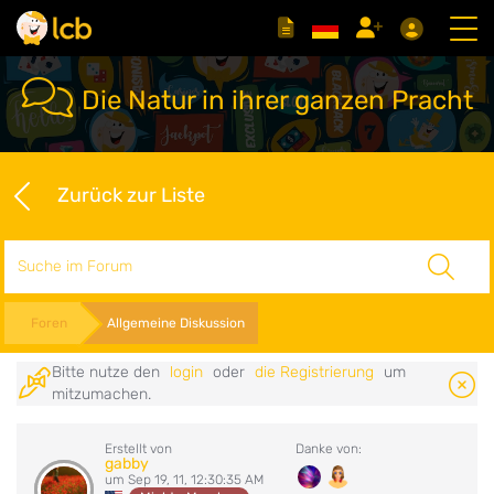
Die Natur in ihrer ganzen Pracht
Zurück zur Liste
Suche
Foren
Allgemeine Diskussion
Bitte nutze den
login
oder
die Registrierung
um
mitzumachen.
Erstellt von
Danke von:
gabby
um Sep 19, 11, 12:30:35 AM