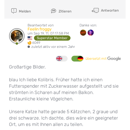
Antworten
Melden
Zitieren
Beantwortet von
Danke von:
Feelin froggy
um Sep 19, 11, 07:17:58 PM
Superstar Member
6049
zuletzt aktiv vor einem Jahr
übersetzt mit
Großartige Bilder.
blau Ich liebe Kolibris. Früher hatte ich einen
Futterspender mit Zuckerwasser aufgestellt und sie
strömten in Scharen auf meinen Balkon.
Erstaunliche kleine Vögelchen.
Unsere Katze hatte gerade 5 Kätzchen, 2 graue und
drei schwarze. Ich dachte, dies wäre ein geeigneter
Ort, um es mit Ihnen allen zu teilen.