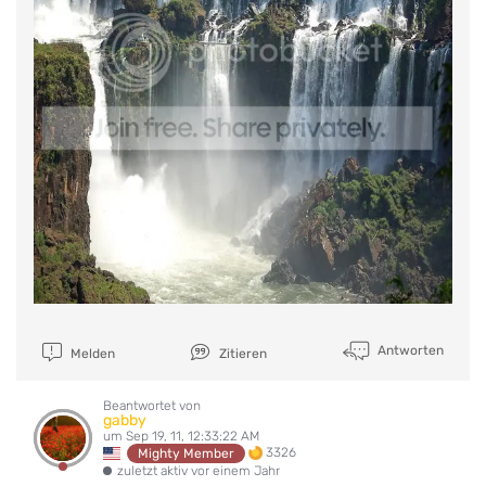
Antworten
Melden
Zitieren
Beantwortet von
gabby
um Sep 19, 11, 12:33:22 AM
3326
Mighty Member
zuletzt aktiv vor einem Jahr