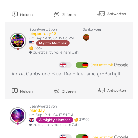
Antworten
Melden
Zitieren
Beantwortet von
Danke von:
bingocrazy48
um Sep 19, 11, 04:12:06 PM
Mighty Member
3637
zuletzt aktiv vor einem Jahr
übersetzt mit
Danke, Gabby und Blue. Die Bilder sind großartig!!
Antworten
Melden
Zitieren
Beantwortet von
blueday
um Sep 19, 11, 04:13:51 PM
37999
Almighty Member
zuletzt aktiv vor einem Jahr
übersetzt mit