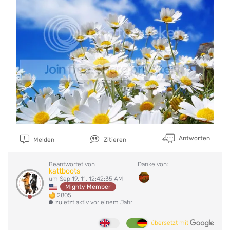
Antworten
Melden
Zitieren
Beantwortet von
Danke von:
kattboots
um Sep 19, 11, 12:42:35 AM
Mighty Member
2805
zuletzt aktiv vor einem Jahr
übersetzt mit