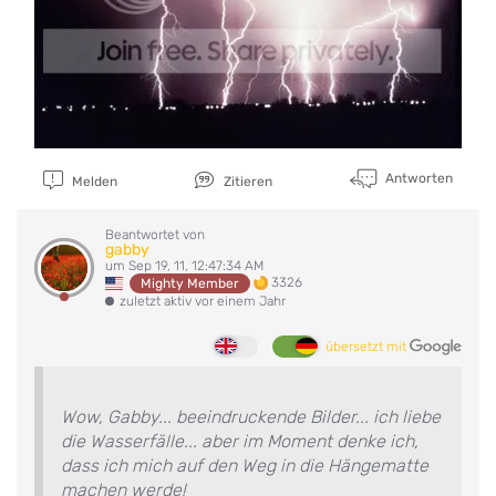
Antworten
Melden
Zitieren
Beantwortet von
gabby
um Sep 19, 11, 12:47:34 AM
3326
Mighty Member
zuletzt aktiv vor einem Jahr
übersetzt mit
Wow, Gabby... beeindruckende Bilder... ich liebe
die Wasserfälle... aber im Moment denke ich,
dass ich mich auf den Weg in die Hängematte
machen werde!