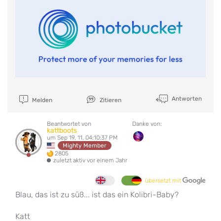
Antworten
Melden
Zitieren
Beantwortet von
Danke von:
kattboots
um Sep 19, 11, 04:10:37 PM
Mighty Member
2805
zuletzt aktiv vor einem Jahr
übersetzt mit
Blau, das ist zu süß... ist das ein Kolibri-Baby?
Katt