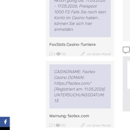
Aktion gültig bis: 11.05.2026
- 17.05.2026. Preispool:
1000 FS Falls Sie noch kein
Konto im Casino haben ,
können Sie sich hier
anmelden.
FoxSlots Casino-Turniere
2
725
vor einem Monat
CASINONAME: Faotex
Casino DOMAIN:
https://faotex.com/
(Registriert am: 11.05.2026)
UNTERSUCHUNGSDATUM:
13.
Warnung: faotex.com
k
1
970
vor einem Monat