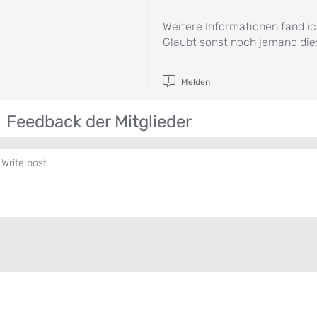
Weitere Informationen fand ic
Glaubt sonst noch jemand d
Melden
Feedback der Mitglieder