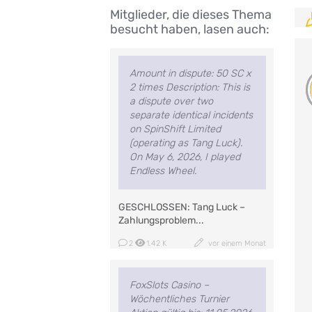
Mitglieder, die dieses Thema
besucht haben, lasen auch:
Amount in dispute: 50 SC x
2 times Description: This is
a dispute over two
separate identical incidents
on SpinShift Limited
(operating as Tang Luck).
On May 6, 2026, I played
Endless Wheel.
GESCHLOSSEN: Tang Luck –
Zahlungsproblem...
2
1.42 K
vor einem Monat
FoxSlots Casino –
Wöchentliches Turnier