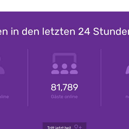
en in den letzten 24 Stund
81,789
line
Gäste online
n
Tritt jetzt bei!