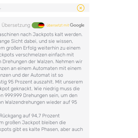
.
Übersetzung
übersetzt mit
Maschinen nach Jackpots kalt werden.
ange Sicht dabei, und sie wissen,
m großen Erfolg weiterhin zu einem
ckpots verschmelzen einfach mit
en Drehungen der Walzen. Nehmen wir
Münzen an einem Automaten mit einem
nzen und der Automat ist so
stig 95 Prozent auszahlt. Mit unserem
kpot geknackt. Wie niedrig muss die
en 999.999 Drehungen sein, um den
ion Walzendrehungen wieder auf 95
 Rückgang auf 94,7 Prozent
m großen Jackpot bleiben die
kpots gibt es kalte Phasen, aber auch