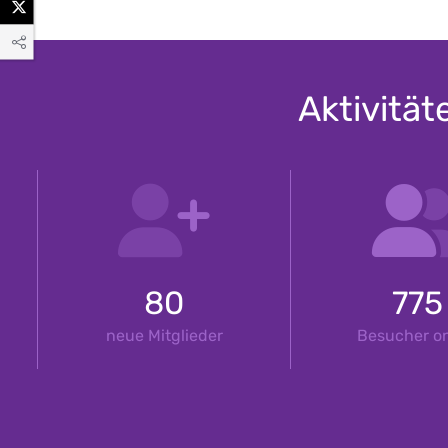
Aktivität
80
775
neue Mitglieder
Besucher on