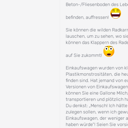
Beton-/Fliesenboden des Lebe
befinden, auffressen!
Sie können die wilden Radkarr
lauschen, um zu sehen, wo sie
können das Klappern des Rades
auf Sie zukommt!
Einkaufswagen wurden von kla
Plastikmonstrositäten, die he
finden sind. Hat jemand von e
Versionen von Einkaufswagen
können Sie eine Gallone Milch
transportieren und plötzlich 
Du denkst: „Mensch! Ich hätt
zulegen sollen, wenn ich gewu
Einkaufswagen, der weniger al
haben würde“! Seien Sie vorsi