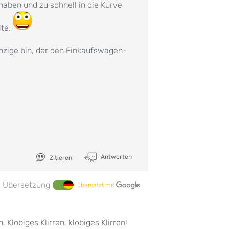
haben und zu schnell in die Kurve
ite.
Einzige bin, der den Einkaufswagen-
Antworten
Zitieren
Übersetzung
übersetzt mit
 Klobiges Klirren, klobiges Klirren!