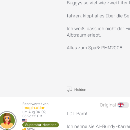
Buggys so viel wie zwei Liter 
fahren, kippt alles über die Se
Ich weiß, dass ich nicht der 
Albtraum erlebt.
Alles zum Spaß: PMM2008
Melden
Beantwortet von
Original
Imagin.ation
um Aug 04, 09,
LOL Pam!
05:26:55 PM
Superstar Member
Ich nenne sie Al-Bundy-Karren.
5026