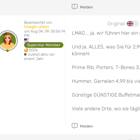
Melden
Beantwortet von
Original
Imagin.ation
um Aug 04, 09, 05:56:14
LMAO... ja, wir führen hier ei
PM
Superstar Member
Und ja, ALLES, was Sie für 2
5026
können!
zuletzt aktiv vor
einem Jahr
Prime Rib, Porters, T-Bones 3,
Hummer, Garnelen 4,99 bis vie
Günstige GÜNSTIGE Buffetmah
Viele andere Orte, wo sie tägl
Melden