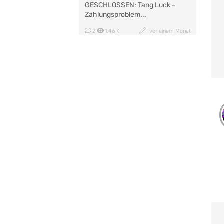
GESCHLOSSEN: Tang Luck –
Zahlungsproblem...
2
1.46 K
vor einem Monat