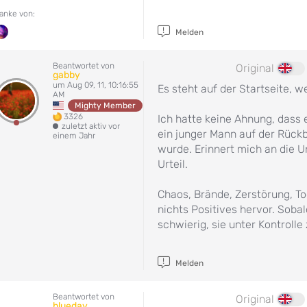
anke von:
Melden
Beantwortet von
Original
gabby
um Aug 09, 11, 10:16:55
Es steht auf der Startseite, 
AM
Mighty Member
3326
Ich hatte keine Ahnung, dass 
zuletzt aktiv vor
ein junger Mann auf der Rück
einem Jahr
wurde. Erinnert mich an die 
Urteil.
Chaos, Brände, Zerstörung, Tod
nichts Positives hervor. Sobal
schwierig, sie unter Kontrolle
Melden
Beantwortet von
Original
blueday