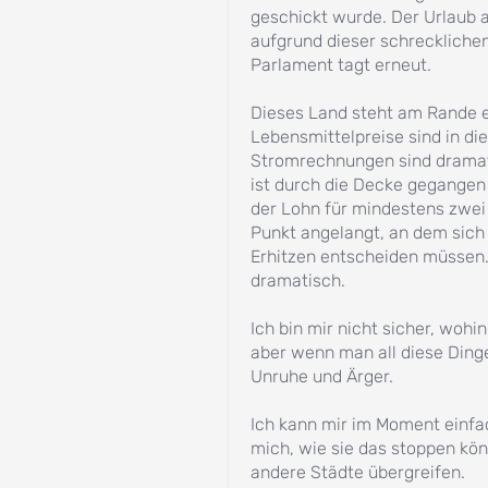
geschickt wurde. Der Urlaub 
aufgrund dieser schreckliche
Parlament tagt erneut.
Dieses Land steht am Rande e
Lebensmittelpreise sind in di
Stromrechnungen sind dramati
ist durch die Decke gegangen 
der Lohn für mindestens zwei 
Punkt angelangt, an dem sic
Erhitzen entscheiden müssen. 
dramatisch.
Ich bin mir nicht sicher, wohi
aber wenn man all diese Ding
Unruhe und Ärger.
Ich kann mir im Moment einfac
mich, wie sie das stoppen kö
andere Städte übergreifen.