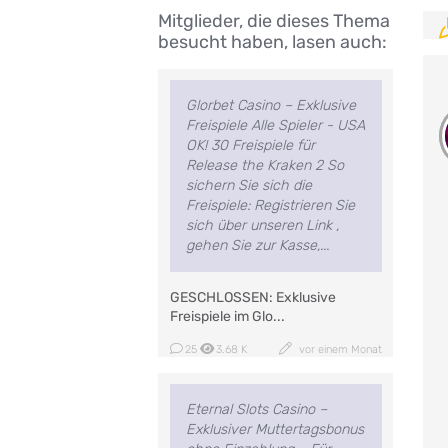
Mitglieder, die dieses Thema
besucht haben, lasen auch:
Glorbet Casino – Exklusive
Freispiele Alle Spieler - USA
OK! 30 Freispiele für
Release the Kraken 2 So
sichern Sie sich die
Freispiele: Registrieren Sie
sich über unseren Link ,
gehen Sie zur Kasse,...
GESCHLOSSEN: Exklusive
Freispiele im Glo...
25
3.68 K
vor einem Monat
Eternal Slots Casino –
Exklusiver Muttertagsbonus