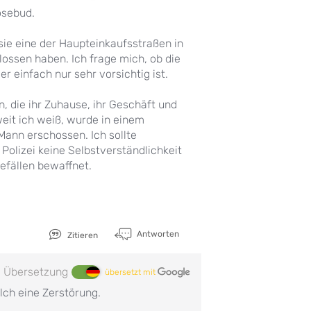
osebud.
sie eine der Haupteinkaufsstraßen in
ssen haben. Ich frage mich, ob die
er einfach nur sehr vorsichtig ist.
n, die ihr Zuhause, ihr Geschäft und
eit ich weiß, wurde in einem
Mann erschossen. Ich sollte
 Polizei keine Selbstverständlichkeit
efällen bewaffnet.
Antworten
Zitieren
Übersetzung
übersetzt mit
lch eine Zerstörung.