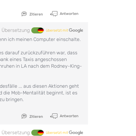
Antworten
Zitieren
Übersetzung
übersetzt mit
wenn ich meinen Computer einschalte.
es darauf zurückzuführen war, dass
bank eines Taxis angeschossen
Unruhen in LA nach dem Rodney-King-
esfälle ... aus diesen Aktionen geht
d die Mob-Mentalität beginnt, ist es
 zu bringen.
Antworten
Zitieren
Übersetzung
übersetzt mit